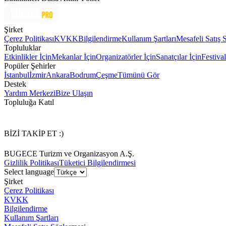
Şirket
Çerez Politikası
KVKK
Bilgilendirme
Kullanım Şartları
Mesafeli Satış 
Topluluklar
Etkinlikler İçin
Mekanlar İçin
Organizatörler İçin
Sanatçılar İçin
Festival
Popüler Şehirler
İstanbul
İzmir
Ankara
Bodrum
Çeşme
Tümünü Gör
Destek
Yardım Merkezi
Bize Ulaşın
Topluluğa Katıl
BİZİ TAKİP ET :)
BUGECE Turizm ve Organizasyon A.Ş.
Gizlilik Politikası
Tüketici Bilgilendirmesi
Select language
Şirket
Çerez Politikası
KVKK
Bilgilendirme
Kullanım Şartları