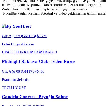
-Kadın-erkek sayısındaki dengeye, tavır, üslup, giyim ve genel anlam
inisiyatifindedir. Kapımızın kararı sondur ve her koşulda geçerlidir.
-Satın alınan biletlerde iade, iptal veya değişim yapılamaz.
-Etkinliğe katılan kişilerin fotoğraf ve video çekimlerinin tanıtım mat
Salty Soul Fest
Çar, Ağu 05 (GMT+3)
|
₺1.750
Leb-i Derya Aksazlar
DISCO | FUNK
HIP-HOP I R&B
+
3
Midnight Baklava Club - Eden Burns
Cts, Ağu 08 (GMT+3)
|
₺450
Frankhan Selectist
TECH HOUSE
Candela Concert - Beyoğlu Sahne