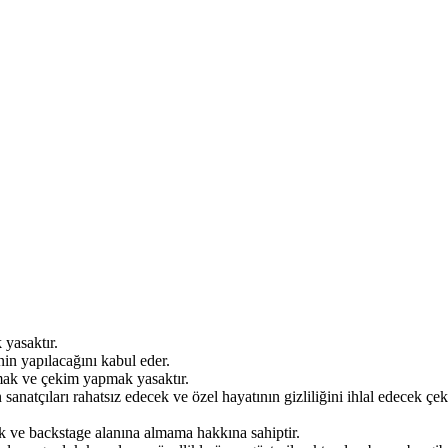
 yasaktır.
inin yapılacağını kabul eder.
kmak ve çekim yapmak yasaktır.
 sanatçıları rahatsız edecek ve özel hayatının gizliliğini ihlal edecek 
ik ve backstage alanına almama hakkına sahiptir.