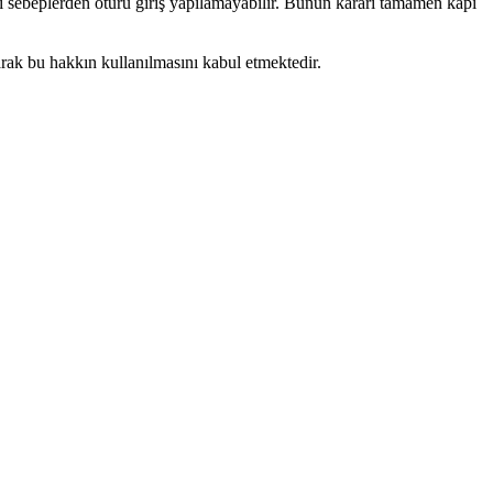
i sebeplerden ötürü giriş yapılamayabilir. Bunun kararı tamamen kapı
larak bu hakkın kullanılmasını kabul etmektedir.