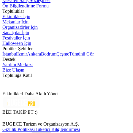
Mesafeli Satış Sözleşmesi
Ön Bilgilendirme Formu
Topluluklar
Etkinlikler İçin
Mekanlar İçin
Organizatörler İçin
Sanatçılar İçin
Festivaller İçin
Halloween İçin
Popüler Şehirler
İstanbul
İzmir
Ankara
Bodrum
Çeşme
Tümünü Gör
Destek
Yardım Merkezi
Bize Ulaşın
Topluluğa Katıl
Etkinlikleri Daha Akıllı Yönet
BİZİ TAKİP ET :)
BUGECE Turizm ve Organizasyon A.Ş.
Gizlilik Politikası
Tüketici Bilgilendirmesi