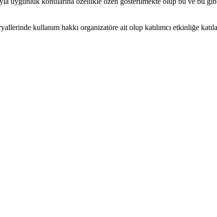
ıyla uygunluk konularına özellikle özen gösterilmekte olup bu ve bu gib
eryallerinde kullanım hakkı organizatöre ait olup katılımcı etkinliğe katı