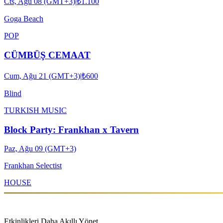
Cts, Ağu 08 (GMT+3)
|
₺1.100
Goga Beach
POP
CÜMBÜŞ CEMAAT
Cum, Ağu 21 (GMT+3)
|
₺600
Blind
TURKISH MUSIC
Block Party: Frankhan x Tavern
Paz, Ağu 09 (GMT+3)
Frankhan Selectist
HOUSE
Etkinlikleri Daha Akıllı Yönet