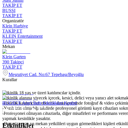
Stasi Sanlin
TAKİP ET
BUSSI
TAKİP ET
Organizatör
Klein Harbiye
TAKİP ET
KLEIN Entertainment
TAKİP ET
Mekan
Klein Garten
390
Takipçi
TAKİP ET
Meşrutiyet Cad. No:67 Tepebaşı/Beyoğlu
Kurallar
-Etkinlik 18 yaş ve üzeri katılımcılar içindir.
-Etkinlik alanına yiyecek içecek, kesici, delici veya yanıcı alet sokmak
-Etkinlik katılımcıları etkinlik alanı içerisinde fotoğraf & video çekim
BUGECE App'i İndir Etkinlikleri Keşfet!
-Yazılı izin olmadığı takdirde profesyonel görüntü kayıt cihazları so
-Profesyonel olmayan cihazlarla, diğer misafirleri ve performans veren
yapmak kesinlikle yasaktır.
-Organizasyon ve mekan yetkilileri uygun görmedikleri kişileri etkinl
Etkinlikler