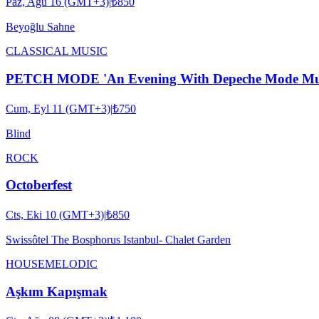
Paz, Ağu 16 (GMT+3)
|
₺850
Beyoğlu Sahne
CLASSICAL MUSIC
PETCH MODE 'An Evening With Depeche Mode M
Cum, Eyl 11 (GMT+3)
|
₺750
Blind
ROCK
Octoberfest
Cts, Eki 10 (GMT+3)
|
₺850
Swissôtel The Bosphorus Istanbul- Chalet Garden
HOUSE
MELODIC
Aşkım Kapışmak