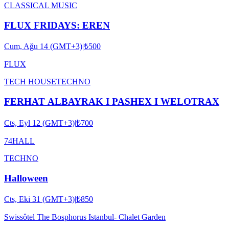
CLASSICAL MUSIC
FLUX FRIDAYS: EREN
Cum, Ağu 14 (GMT+3)
|
₺500
FLUX
TECH HOUSE
TECHNO
FERHAT ALBAYRAK I PASHEX I WELOTRAX
Cts, Eyl 12 (GMT+3)
|
₺700
74HALL
TECHNO
Halloween
Cts, Eki 31 (GMT+3)
|
₺850
Swissôtel The Bosphorus Istanbul- Chalet Garden