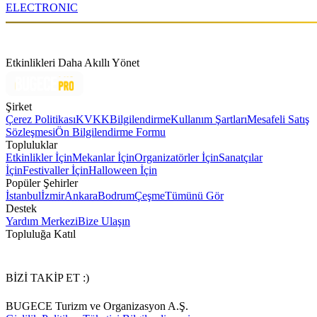
ELECTRONIC
Etkinlikleri Daha Akıllı Yönet
Şirket
Çerez Politikası
KVKK
Bilgilendirme
Kullanım Şartları
Mesafeli Satış
Sözleşmesi
Ön Bilgilendirme Formu
Topluluklar
Etkinlikler İçin
Mekanlar İçin
Organizatörler İçin
Sanatçılar
İçin
Festivaller İçin
Halloween İçin
Popüler Şehirler
İstanbul
İzmir
Ankara
Bodrum
Çeşme
Tümünü Gör
Destek
Yardım Merkezi
Bize Ulaşın
Topluluğa Katıl
BİZİ TAKİP ET :)
BUGECE Turizm ve Organizasyon A.Ş.