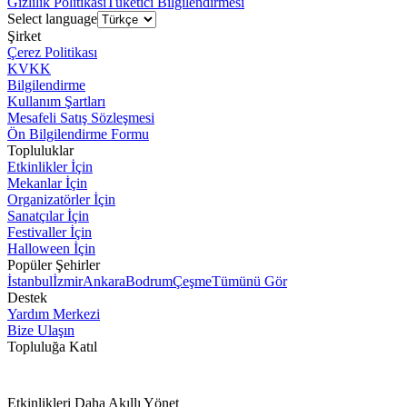
Gizlilik Politikası
Tüketici Bilgilendirmesi
Select language
Şirket
Çerez Politikası
KVKK
Bilgilendirme
Kullanım Şartları
Mesafeli Satış Sözleşmesi
Ön Bilgilendirme Formu
Topluluklar
Etkinlikler İçin
Mekanlar İçin
Organizatörler İçin
Sanatçılar İçin
Festivaller İçin
Halloween İçin
Popüler Şehirler
İstanbul
İzmir
Ankara
Bodrum
Çeşme
Tümünü Gör
Destek
Yardım Merkezi
Bize Ulaşın
Topluluğa Katıl
Etkinlikleri Daha Akıllı Yönet