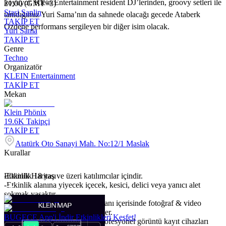
koyuyor. Klein Entertainment resident DJ’lerinden, groovy setleri ile
21:00 (GMT+3)
Stasi Sanlin
tanıdığımız Yuri Sama’nın da sahnede olacağı gecede Ataberk
TAKİP ET
Ozdene performans sergileyen bir diğer isim olacak.
Yuri Sama
TAKİP ET
Genre
Techno
Organizatör
KLEIN Entertainment
TAKİP ET
Mekan
Klein Phönix
19.6K
Takipçi
TAKİP ET
Atatürk Oto Sanayi Mah. No:12/1 Maslak
Kurallar
-Etkinlik 18 yaş ve üzeri katılımcılar içindir.
Etkinlik Haritası
-Etkinlik alanına yiyecek içecek, kesici, delici veya yanıcı alet
sokmak yasaktır.
-Etkinlik katılımcıları etkinlik alanı içerisinde fotoğraf & video
çekiminin yapılacağını kabul eder.
BUGECE App'i İndir Etkinlikleri Keşfet!
-Yazılı izin olmadığı takdirde profesyonel görüntü kayıt cihazları