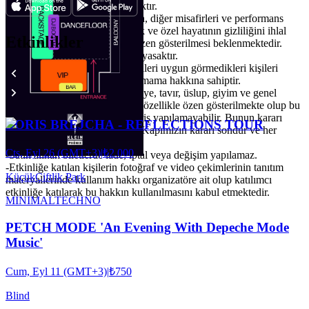
sokmak ve çekim yapmak yasaktır.
-Profesyonel olmayan cihazlarla, diğer misafirleri ve performans
veren sanatçıları rahatsız edecek ve özel hayatının gizliliğini ihlal
Etkinlikler
edecek çekim yapılmamasına özen gösterilmesi beklenmektedir.
Flaşlı çekim yapmak kesinlikle yasaktır.
-Organizasyon ve mekan yetkilileri uygun görmedikleri kişileri
etkinlik ve backstage alanına almama hakkına sahiptir.
-Kadın-erkek sayısındaki dengeye, tavır, üslup, giyim ve genel
anlamıyla uygunluk konularına özellikle özen gösterilmekte olup bu
ve bu gibi sebeplerden ötürü giriş yapılamayabilir. Bunun kararı
BORIS BREJCHA - REFLECTIONS TOUR
tamamen kapı inisiyatifindedir. Kapımızın kararı sondur ve her
koşulda geçerlidir.
Cts, Eyl 26 (GMT+3)
|
₺2.000
-Satın alınan biletlerde iade, iptal veya değişim yapılamaz.
-Etkinliğe katılan kişilerin fotoğraf ve video çekimlerinin tanıtım
KüçükÇiftlik Park
materyallerinde kullanım hakkı organizatöre ait olup katılımcı
etkinliğe katılarak bu hakkın kullanılmasını kabul etmektedir.
MINIMAL
TECHNO
PETCH MODE 'An Evening With Depeche Mode
Music'
Cum, Eyl 11 (GMT+3)
|
₺750
Blind