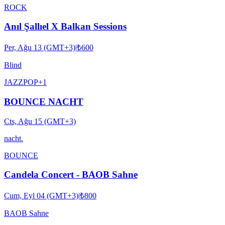
ROCK
Anıl Şallıel X Balkan Sessions
Per, Ağu 13 (GMT+3)
|
₺600
Blind
JAZZ
POP
+
1
BOUNCE NACHT
Cts, Ağu 15 (GMT+3)
nacht.
BOUNCE
Candela Concert - BAOB Sahne
Cum, Eyl 04 (GMT+3)
|
₺800
BAOB Sahne