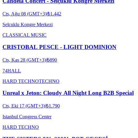
Candela Concert - Selçuklu Kongre Merkezi
Cts, Ağu 08 (GMT+3)
|
₺1.442
Selçuklu Kongre Merkezi
CLASSICAL MUSIC
CRISTOBAL PESCE - LIGHT DOMINION
Cts, Kas 28 (GMT+3)
|
₺890
74HALL
HARD TECHNO
TECHNO
Unreal x Jeton: Cloudy All Night Long B2B Special
Cts, Eki 17 (GMT+3)
|
₺1.790
Istanbul Congress Center
HARD TECHNO