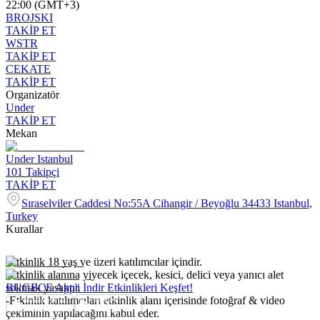
22:00 (GMT+3)
BROJSKI
TAKİP ET
WSTR
TAKİP ET
CEKATE
TAKİP ET
Organizatör
Under
TAKİP ET
Mekan
Under Istanbul
101
Takipçi
TAKİP ET
Sıraselviler Caddesi No:55A Cihangir / Beyoğlu 34433 Istanbul,
Turkey
Kurallar
-Etkinlik 18 yaş ve üzeri katılımcılar içindir.
-Etkinlik alanına yiyecek içecek, kesici, delici veya yanıcı alet
sokmak yasaktır.
BUGECE App'i İndir Etkinlikleri Keşfet!
-Etkinlik katılımcıları etkinlik alanı içerisinde fotoğraf & video
çekiminin yapılacağını kabul eder.