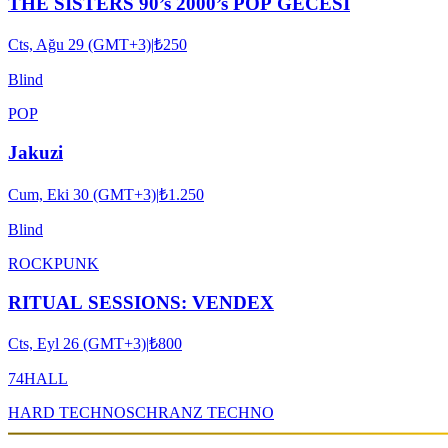
THE SISTERS 90’s 2000’s POP GECESİ
Cts, Ağu 29 (GMT+3)
|
₺250
Blind
POP
Jakuzi
Cum, Eki 30 (GMT+3)
|
₺1.250
Blind
ROCK
PUNK
RITUAL SESSIONS: VENDEX
Cts, Eyl 26 (GMT+3)
|
₺800
74HALL
HARD TECHNO
SCHRANZ TECHNO