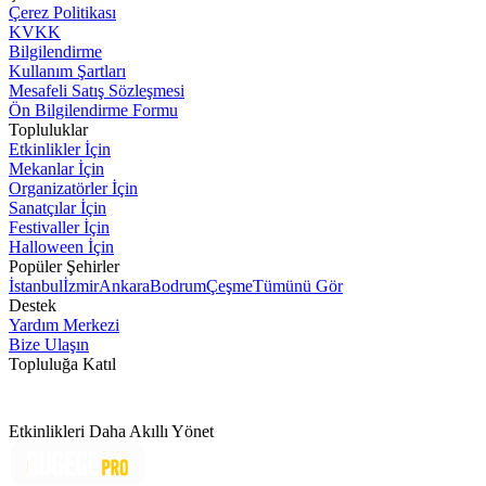
Çerez Politikası
KVKK
Bilgilendirme
Kullanım Şartları
Mesafeli Satış Sözleşmesi
Ön Bilgilendirme Formu
Topluluklar
Etkinlikler İçin
Mekanlar İçin
Organizatörler İçin
Sanatçılar İçin
Festivaller İçin
Halloween İçin
Popüler Şehirler
İstanbul
İzmir
Ankara
Bodrum
Çeşme
Tümünü Gör
Destek
Yardım Merkezi
Bize Ulaşın
Topluluğa Katıl
Etkinlikleri Daha Akıllı Yönet