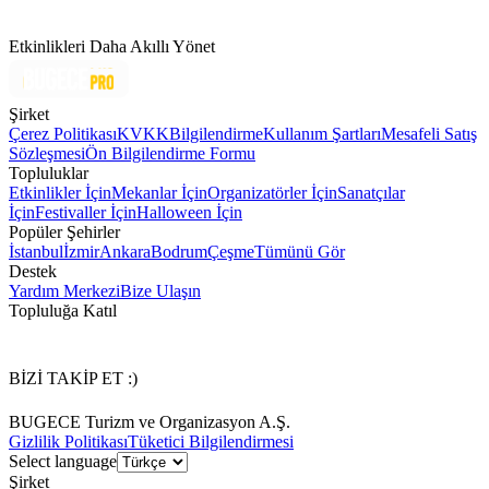
Etkinlikleri Daha Akıllı Yönet
Şirket
Çerez Politikası
KVKK
Bilgilendirme
Kullanım Şartları
Mesafeli Satış
Sözleşmesi
Ön Bilgilendirme Formu
Topluluklar
Etkinlikler İçin
Mekanlar İçin
Organizatörler İçin
Sanatçılar
İçin
Festivaller İçin
Halloween İçin
Popüler Şehirler
İstanbul
İzmir
Ankara
Bodrum
Çeşme
Tümünü Gör
Destek
Yardım Merkezi
Bize Ulaşın
Topluluğa Katıl
BİZİ TAKİP ET :)
BUGECE Turizm ve Organizasyon A.Ş.
Gizlilik Politikası
Tüketici Bilgilendirmesi
Select language
Şirket