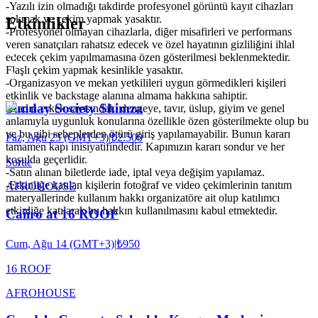
-Yazılı izin olmadığı takdirde profesyonel görüntü kayıt cihazları
sokmak ve çekim yapmak yasaktır.
Etkinlikler
-Profesyonel olmayan cihazlarla, diğer misafirleri ve performans
veren sanatçıları rahatsız edecek ve özel hayatının gizliliğini ihlal
edecek çekim yapılmamasına özen gösterilmesi beklenmektedir.
Flaşlı çekim yapmak kesinlikle yasaktır.
-Organizasyon ve mekan yetkilileri uygun görmedikleri kişileri
etkinlik ve backstage alanına almama hakkına sahiptir.
Sunday Society Shimza
-Kadın-erkek sayısındaki dengeye, tavır, üslup, giyim ve genel
anlamıyla uygunluk konularına özellikle özen gösterilmekte olup bu
ve bu gibi sebeplerden ötürü giriş yapılamayabilir. Bunun kararı
Paz, Ağu 23 (GMT+3)
|
₺2.500
tamamen kapı inisiyatifindedir. Kapımızın kararı sondur ve her
koşulda geçerlidir.
Sortie
-Satın alınan biletlerde iade, iptal veya değişim yapılamaz.
-Etkinliğe katılan kişilerin fotoğraf ve video çekimlerinin tanıtım
AFRO
HOUSE
materyallerinde kullanım hakkı organizatöre ait olup katılımcı
etkinliğe katılarak bu hakkın kullanılmasını kabul etmektedir.
Caiiro at 16 ROOF
Cum, Ağu 14 (GMT+3)
|
₺950
16 ROOF
AFRO
HOUSE