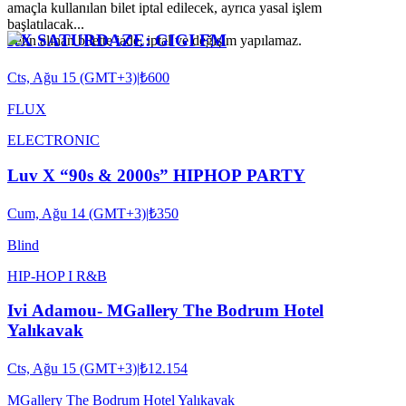
amaçla kullanılan bilet iptal edilecek, ayrıca yasal işlem
başlatılacak...
RX SATURDAZE: GIGI FM
Satın alınan bilette iade, iptal ve değişim yapılamaz.
Cts, Ağu 15 (GMT+3)
|
₺600
FLUX
ELECTRONIC
Luv X “90s & 2000s” HIPHOP PARTY
Cum, Ağu 14 (GMT+3)
|
₺350
Blind
HIP-HOP I R&B
Ivi Adamou- MGallery The Bodrum Hotel
Yalıkavak
Cts, Ağu 15 (GMT+3)
|
₺12.154
MGallery The Bodrum Hotel Yalıkavak