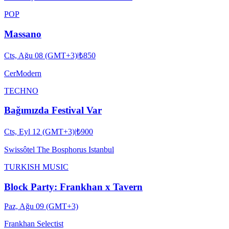
POP
Massano
Cts, Ağu 08 (GMT+3)
|
₺850
CerModern
TECHNO
Bağımızda Festival Var
Cts, Eyl 12 (GMT+3)
|
₺900
Swissôtel The Bosphorus Istanbul
TURKISH MUSIC
Block Party: Frankhan x Tavern
Paz, Ağu 09 (GMT+3)
Frankhan Selectist