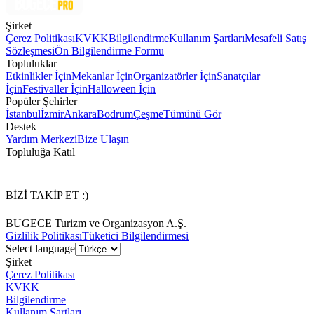
Şirket
Çerez Politikası
KVKK
Bilgilendirme
Kullanım Şartları
Mesafeli Satış
Sözleşmesi
Ön Bilgilendirme Formu
Topluluklar
Etkinlikler İçin
Mekanlar İçin
Organizatörler İçin
Sanatçılar
İçin
Festivaller İçin
Halloween İçin
Popüler Şehirler
İstanbul
İzmir
Ankara
Bodrum
Çeşme
Tümünü Gör
Destek
Yardım Merkezi
Bize Ulaşın
Topluluğa Katıl
BİZİ TAKİP ET :)
BUGECE Turizm ve Organizasyon A.Ş.
Gizlilik Politikası
Tüketici Bilgilendirmesi
Select language
Şirket
Çerez Politikası
KVKK
Bilgilendirme
Kullanım Şartları