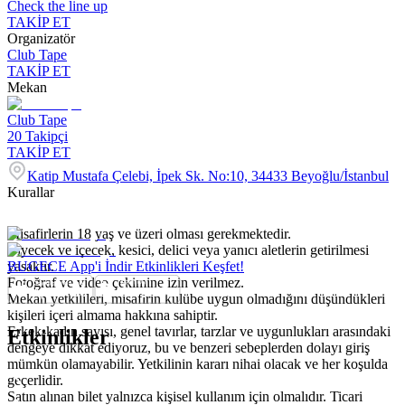
Check the line up
TAKİP ET
Organizatör
Club Tape
TAKİP ET
Mekan
Club Tape
20
Takipçi
TAKİP ET
Katip Mustafa Çelebi, İpek Sk. No:10, 34433 Beyoğlu/İstanbul
Kurallar
Misafirlerin 18 yaş ve üzeri olması gerekmektedir.
Yiyecek ve içecek, kesici, delici veya yanıcı aletlerin getirilmesi
yasaktır.
BUGECE App'i İndir Etkinlikleri Keşfet!
Fotoğraf ve video çekimine izin verilmez.
Mekan yetkilileri, misafirin kulübe uygun olmadığını düşündükleri
kişileri içeri almama hakkına sahiptir.
Erkek-kadın sayısı, genel tavırlar, tarzlar ve uygunlukları arasındaki
Etkinlikler
dengeye dikkat ediyoruz, bu ve benzeri sebeplerden dolayı giriş
mümkün olamayabilir. Yetkilinin kararı nihai olacak ve her koşulda
geçerlidir.
Satın alınan bilet yalnızca kişisel kullanım için olmalıdır. Ticari