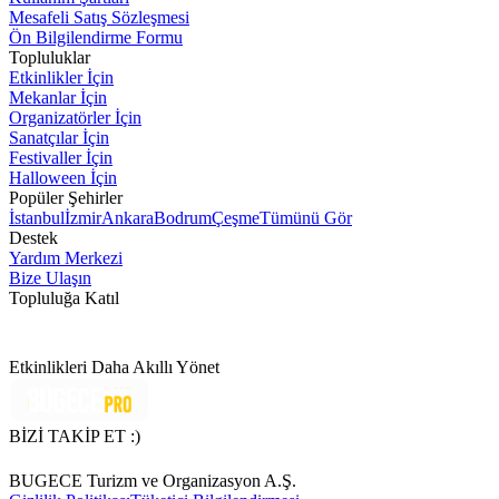
Mesafeli Satış Sözleşmesi
Ön Bilgilendirme Formu
Topluluklar
Etkinlikler İçin
Mekanlar İçin
Organizatörler İçin
Sanatçılar İçin
Festivaller İçin
Halloween İçin
Popüler Şehirler
İstanbul
İzmir
Ankara
Bodrum
Çeşme
Tümünü Gör
Destek
Yardım Merkezi
Bize Ulaşın
Topluluğa Katıl
Etkinlikleri Daha Akıllı Yönet
BİZİ TAKİP ET :)
BUGECE Turizm ve Organizasyon A.Ş.