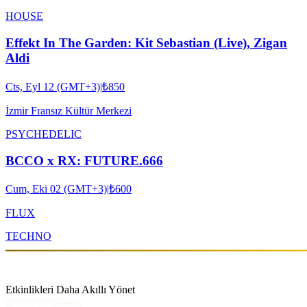
HOUSE
Effekt In The Garden: Kit Sebastian (Live), Zigan
Aldi
Cts, Eyl 12 (GMT+3)
|
₺850
İzmir Fransız Kültür Merkezi
PSYCHEDELIC
BCCO x RX: FUTURE.666
Cum, Eki 02 (GMT+3)
|
₺600
FLUX
TECHNO
Etkinlikleri Daha Akıllı Yönet