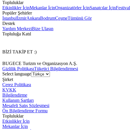
Topluluklar
Etkinlikler İçin
Mekanlar İçin
Organizatörler İçin
Sanatçılar İçin
Festival
Popüler Şehirler
İstanbul
İzmir
Ankara
Bodrum
Çeşme
Tümünü Gör
Destek
Yardım Merkezi
Bize Ulaşın
Topluluğa Katıl
BİZİ TAKİP ET :)
BUGECE Turizm ve Organizasyon A.Ş.
Gizlilik Politikası
Tüketici Bilgilendirmesi
Select language
Şirket
Çerez Politikası
KVKK
Bilgilendirme
Kullanım Şartları
Mesafeli Satış Sözleşmesi
Ön Bilgilendirme Formu
Topluluklar
Etkinlikler İçin
Mekanlar İçin