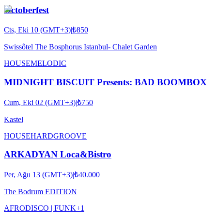
Octoberfest
Cts, Eki 10 (GMT+3)
|
₺850
Swissôtel The Bosphorus Istanbul- Chalet Garden
HOUSE
MELODIC
MIDNIGHT BISCUIT Presents: BAD BOOMBOX
Cum, Eki 02 (GMT+3)
|
₺750
Kastel
HOUSE
HARDGROOVE
ARKADYAN Loca&Bistro
Per, Ağu 13 (GMT+3)
|
₺40.000
The Bodrum EDITION
AFRO
DISCO | FUNK
+
1