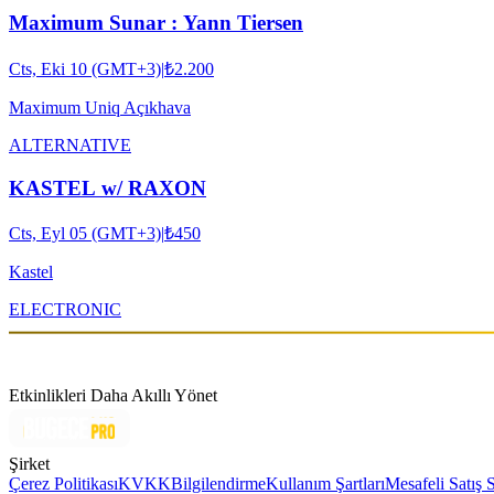
Maximum Sunar : Yann Tiersen
Cts, Eki 10 (GMT+3)
|
₺2.200
Maximum Uniq Açıkhava
ALTERNATIVE
KASTEL w/ RAXON
Cts, Eyl 05 (GMT+3)
|
₺450
Kastel
ELECTRONIC
Etkinlikleri Daha Akıllı Yönet
Şirket
Çerez Politikası
KVKK
Bilgilendirme
Kullanım Şartları
Mesafeli Satış 