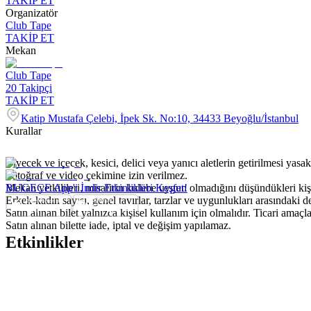
TAKİP ET
Organizatör
Club Tape
TAKİP ET
Mekan
Club Tape
20
Takipçi
TAKİP ET
Katip Mustafa Çelebi, İpek Sk. No:10, 34433 Beyoğlu/İstanbul
Kurallar
Yiyecek ve içecek, kesici, delici veya yanıcı aletlerin getirilmesi yasakt
Fotoğraf ve video çekimine izin verilmez.
Mekan yetkilileri, misafirin kulübe uygun olmadığını düşündükleri kişi
BUGECE App'i İndir Etkinlikleri Keşfet!
Erkek-kadın sayısı, genel tavırlar, tarzlar ve uygunlukları arasındaki 
Satın alınan bilet yalnızca kişisel kullanım için olmalıdır. Ticari amaçla 
Satın alınan bilette iade, iptal ve değişim yapılamaz.
Etkinlikler