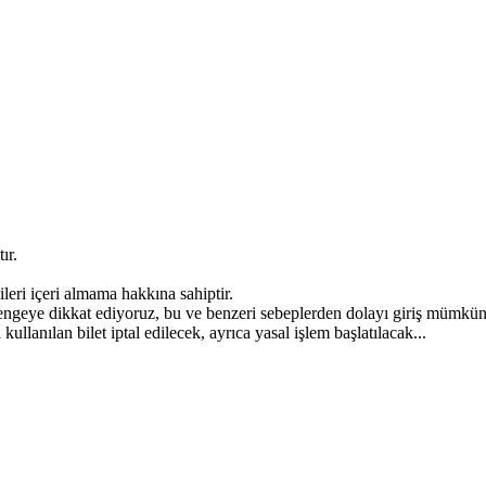
ır.
leri içeri almama hakkına sahiptir.
dengeye dikkat ediyoruz, bu ve benzeri sebeplerden dolayı giriş mümkün o
kullanılan bilet iptal edilecek, ayrıca yasal işlem başlatılacak...