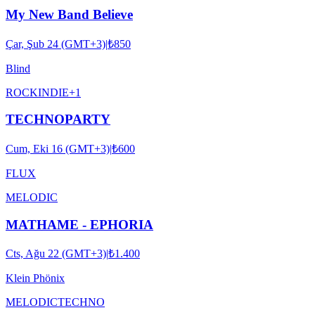
My New Band Believe
Çar, Şub 24 (GMT+3)
|
₺850
Blind
ROCK
INDIE
+
1
TECHNOPARTY
Cum, Eki 16 (GMT+3)
|
₺600
FLUX
MELODIC
MATHAME - EPHORIA
Cts, Ağu 22 (GMT+3)
|
₺1.400
Klein Phönix
MELODIC
TECHNO