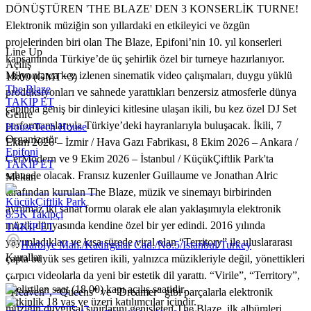
DÖNÜŞTÜREN 'THE BLAZE' DEN 3 KONSERLİK TURNE!
Elektronik müziğin son yıllardaki en etkileyici ve özgün
projelerinden biri olan The Blaze, Epifoni’nin 10. yıl konserleri
Line Up
kapsamında Türkiye’de üç şehirlik özel bir turneye hazırlanıyor.
Açılış
Milyonlarca kez izlenen sinematik video çalışmaları, duygu yüklü
18:00 (GMT+3)
The Blaze
prodüksiyonları ve sahnede yarattıkları benzersiz atmosferle dünya
TAKİP ET
çapında geniş bir dinleyici kitlesine ulaşan ikili, bu kez özel DJ Set
Genre
performanslarıyla Türkiye’deki hayranlarıyla buluşacak. İkili, 7
House
Tech House
Organizatör
Ekim 2026 – İzmir / Hava Gazı Fabrikası, 8 Ekim 2026 – Ankara /
Epifoni
CerModern ve 9 Ekim 2026 – İstanbul / KüçükÇiftlik Park'ta
TAKİP ET
sahnede olacak. Fransız kuzenler Guillaume ve Jonathan Alric
Mekan
tarafından kurulan The Blaze, müzik ve sinemayı birbirinden
KüçükÇiftlik Park
ayrılmaz iki sanat formu olarak ele alan yaklaşımıyla elektronik
8.5K
Takipçi
müzik dünyasında kendine özel bir yer edindi. 2016 yılında
TAKİP ET
yayımladıkları ve kısa sürede viral olan “Territory” ile uluslararası
Harbiye Mah./Kadırgalar Cad./No:5/Istanbul/Turkey
Kurallar
çapta büyük ses getiren ikili, yalnızca müzikleriyle değil, yönettikleri
çarpıcı videolarla da yeni bir estetik dil yarattı. “Virile”, “Territory”,
-Belirtilen saat (18.00) kapı açılış saatidir.
“Heaven”, “Queens” ve “Dreamer” gibi parçalarla elektronik
-Etkinlik 18 yaş ve üzeri katılımcılar içindir.
müziğin duygusal sınırlarını genişleten The Blaze, ilk albümleri