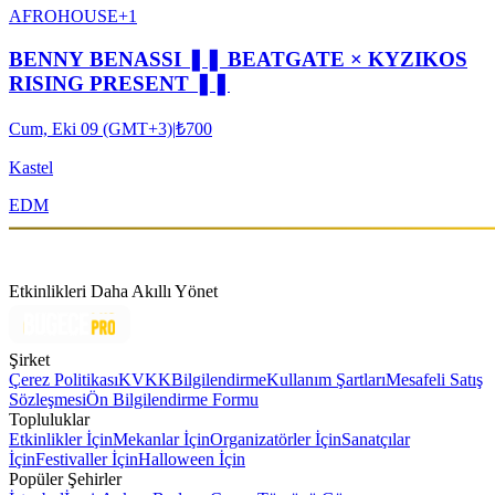
AFRO
HOUSE
+
1
BENNY BENASSI ❚❚ BEATGATE × KYZIKOS
RISING PRESENT ❚❚
Cum, Eki 09 (GMT+3)
|
₺700
Kastel
EDM
Etkinlikleri Daha Akıllı Yönet
Şirket
Çerez Politikası
KVKK
Bilgilendirme
Kullanım Şartları
Mesafeli Satış
Sözleşmesi
Ön Bilgilendirme Formu
Topluluklar
Etkinlikler İçin
Mekanlar İçin
Organizatörler İçin
Sanatçılar
İçin
Festivaller İçin
Halloween İçin
Popüler Şehirler