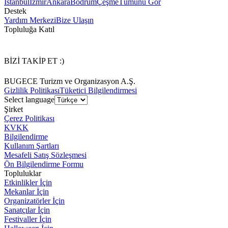
İstanbul
İzmir
Ankara
Bodrum
Çeşme
Tümünü Gör
Destek
Yardım Merkezi
Bize Ulaşın
Topluluğa Katıl
BİZİ TAKİP ET :)
BUGECE Turizm ve Organizasyon A.Ş.
Gizlilik Politikası
Tüketici Bilgilendirmesi
Select language
Şirket
Çerez Politikası
KVKK
Bilgilendirme
Kullanım Şartları
Mesafeli Satış Sözleşmesi
Ön Bilgilendirme Formu
Topluluklar
Etkinlikler İçin
Mekanlar İçin
Organizatörler İçin
Sanatçılar İçin
Festivaller İçin