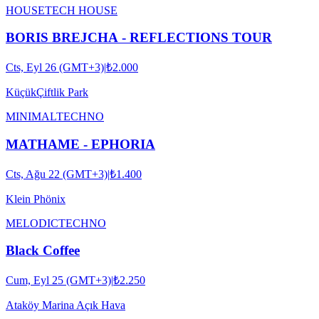
HOUSE
TECH HOUSE
BORIS BREJCHA - REFLECTIONS TOUR
Cts, Eyl 26 (GMT+3)
|
₺2.000
KüçükÇiftlik Park
MINIMAL
TECHNO
MATHAME - EPHORIA
Cts, Ağu 22 (GMT+3)
|
₺1.400
Klein Phönix
MELODIC
TECHNO
Black Coffee
Cum, Eyl 25 (GMT+3)
|
₺2.250
Ataköy Marina Açık Hava