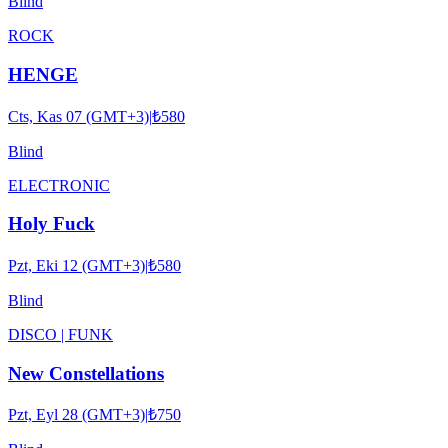
Blind
ROCK
HENGE
Cts, Kas 07 (GMT+3)
|
₺580
Blind
ELECTRONIC
Holy Fuck
Pzt, Eki 12 (GMT+3)
|
₺580
Blind
DISCO | FUNK
New Constellations
Pzt, Eyl 28 (GMT+3)
|
₺750