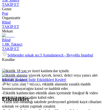
The Sisters
TAKİP ET
Genre
Pop
Organizatör
Blind
TAKİP ET
Mekan
Blind
1.8K
Takipçi
TAKİP ET
Şehbender sokak no:3 Asmalımescit - Beyoğlu Istanbul
Kurallar
-Etkinlik 18 yaş ve üzeri katılımcılar içindir.
-Etkinlik alanına yiyecek içecek, kesici, delici veya yanıcı alet
sokmak yasaktır.
BUGECE App'i İndir Etkinlikleri Keşfet!
-Bilet satın alan katılımcı, etkinlik alanında yasaklı madde
bulundurmayacağını kabul ve taahhüt eder.
-Etkinlik katılımcıları etkinlik alanı içerisinde fotoğraf & video
çekiminin yapılacağını kabul eder.
Etkinlikler
-Yazılı izin olmadığı takdirde profesyonel görüntü kayıt cihazları
sokmak ve çekim yapmak yasaktır.