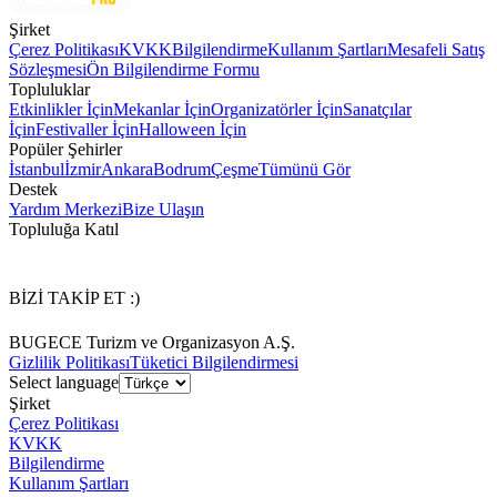
Şirket
Çerez Politikası
KVKK
Bilgilendirme
Kullanım Şartları
Mesafeli Satış
Sözleşmesi
Ön Bilgilendirme Formu
Topluluklar
Etkinlikler İçin
Mekanlar İçin
Organizatörler İçin
Sanatçılar
İçin
Festivaller İçin
Halloween İçin
Popüler Şehirler
İstanbul
İzmir
Ankara
Bodrum
Çeşme
Tümünü Gör
Destek
Yardım Merkezi
Bize Ulaşın
Topluluğa Katıl
BİZİ TAKİP ET :)
BUGECE Turizm ve Organizasyon A.Ş.
Gizlilik Politikası
Tüketici Bilgilendirmesi
Select language
Şirket
Çerez Politikası
KVKK
Bilgilendirme
Kullanım Şartları