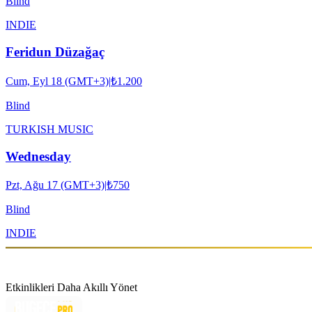
Blind
INDIE
Feridun Düzağaç
Cum, Eyl 18 (GMT+3)
|
₺1.200
Blind
TURKISH MUSIC
Wednesday
Pzt, Ağu 17 (GMT+3)
|
₺750
Blind
INDIE
Etkinlikleri Daha Akıllı Yönet