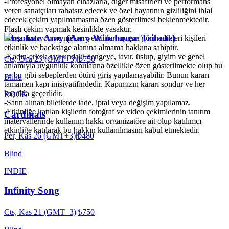
-Profesyonel olmayan cihazlarla, diğer misafirleri ve performans
veren sanatçıları rahatsız edecek ve özel hayatının gizliliğini ihlal
edecek çekim yapılmamasına özen gösterilmesi beklenmektedir.
Flaşlı çekim yapmak kesinlikle yasaktır.
Absolute Amy (Amy Winehouse Tribute)
-Organizasyon ve mekan yetkilileri uygun görmedikleri kişileri
etkinlik ve backstage alanına almama hakkına sahiptir.
-Kadın-erkek sayısındaki dengeye, tavır, üslup, giyim ve genel
Cts, Oca 23 (GMT+3)
|
₺750
anlamıyla uygunluk konularına özellikle özen gösterilmekte olup bu
ve bu gibi sebeplerden ötürü giriş yapılamayabilir. Bunun kararı
Blind
tamamen kapı inisiyatifindedir. Kapımızın kararı sondur ve her
koşulda geçerlidir.
ROCK
-Satın alınan biletlerde iade, iptal veya değişim yapılamaz.
-Etkinliğe katılan kişilerin fotoğraf ve video çekimlerinin tanıtım
Cardinals
materyallerinde kullanım hakkı organizatöre ait olup katılımcı
etkinliğe katılarak bu hakkın kullanılmasını kabul etmektedir.
Per, Kas 26 (GMT+3)
|
₺480
Blind
INDIE
Infinity Song
Cts, Kas 21 (GMT+3)
|
₺750