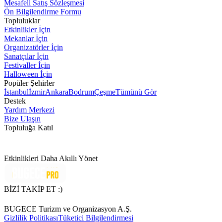
Mesafeli Satış Sözleşmesi
Ön Bilgilendirme Formu
Topluluklar
Etkinlikler İçin
Mekanlar İçin
Organizatörler İçin
Sanatçılar İçin
Festivaller İçin
Halloween İçin
Popüler Şehirler
İstanbul
İzmir
Ankara
Bodrum
Çeşme
Tümünü Gör
Destek
Yardım Merkezi
Bize Ulaşın
Topluluğa Katıl
Etkinlikleri Daha Akıllı Yönet
BİZİ TAKİP ET :)
BUGECE Turizm ve Organizasyon A.Ş.
Gizlilik Politikası
Tüketici Bilgilendirmesi