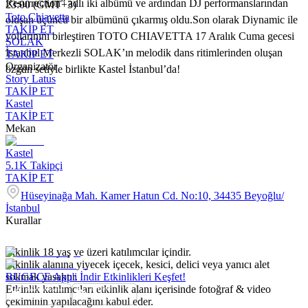
Resurrection” adlı iki albümü ve ardından DJ performanslarından
23:00 (GMT+3)
Toto Chiavetta
oluşan üçüncü bir albümünü çıkarmış oldu.Son olarak Diynamic ile
TAKİP ET
yollarınını birleştiren TOTO CHIAVETTA 17 Aralık Cuma gecesi
SOLAK
İstanbul Merkezli SOLAK’ın melodik dans ritimlerinden oluşan
TAKİP ET
Organizatör
özgün setiyle birlikte Kastel İstanbul’da!
Story Latus
TAKİP ET
Kastel
TAKİP ET
Mekan
Kastel
5.1K
Takipçi
TAKİP ET
Hüseyinağa Mah. Kamer Hatun Cd. No:10, 34435 Beyoğlu/
İstanbul
Kurallar
Etkinlik 18 yaş ve üzeri katılımcılar içindir.
Etkinlik alanına yiyecek içecek, kesici, delici veya yanıcı alet
sokmak yasaktır.
BUGECE App'i İndir Etkinlikleri Keşfet!
Etkinlik katılımcıları etkinlik alanı içerisinde fotoğraf & video
çekiminin yapılacağını kabul eder.