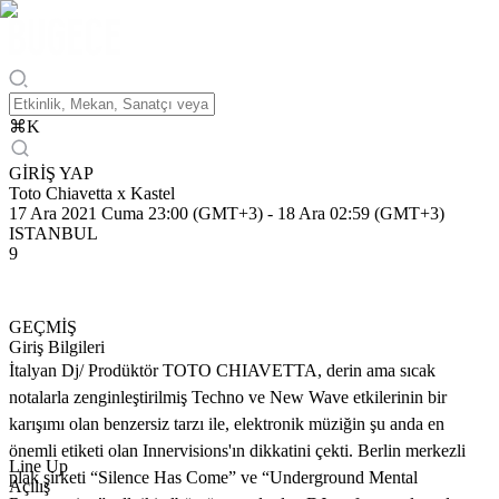
⌘
K
GİRİŞ YAP
Toto Chiavetta x Kastel
17 Ara 2021 Cuma 23:00 (GMT+3)
-
18 Ara 02:59 (GMT+3)
ISTANBUL
9
GEÇMİŞ
Giriş Bilgileri
İtalyan Dj/ Prodüktör TOTO CHIAVETTA, derin ama sıcak
notalarla zenginleştirilmiş Techno ve New Wave etkilerinin bir
karışımı olan benzersiz tarzı ile, elektronik müziğin şu anda en
önemli etiketi olan Innervisions'ın dikkatini çekti. Berlin merkezli
Line Up
plak şirketi “Silence Has Come” ve “Underground Mental
Açılış