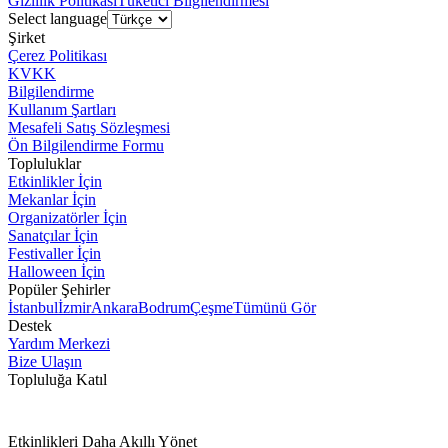
Gizlilik Politikası
Tüketici Bilgilendirmesi
Select language
Şirket
Çerez Politikası
KVKK
Bilgilendirme
Kullanım Şartları
Mesafeli Satış Sözleşmesi
Ön Bilgilendirme Formu
Topluluklar
Etkinlikler İçin
Mekanlar İçin
Organizatörler İçin
Sanatçılar İçin
Festivaller İçin
Halloween İçin
Popüler Şehirler
İstanbul
İzmir
Ankara
Bodrum
Çeşme
Tümünü Gör
Destek
Yardım Merkezi
Bize Ulaşın
Topluluğa Katıl
Etkinlikleri Daha Akıllı Yönet