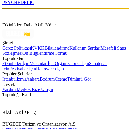
PSYCHEDELIC
Etkinlikleri Daha Akıllı Yönet
Şirket
Çerez Politikası
KVKK
Bilgilendirme
Kullanım Şartları
Mesafeli Satış
Sözleşmesi
Ön Bilgilendirme Formu
Topluluklar
Etkinlikler İçin
Mekanlar İçin
Organizatörler İçin
Sanatçılar
İçin
Festivaller İçin
Halloween İçin
Popüler Şehirler
İstanbul
İzmir
Ankara
Bodrum
Çeşme
Tümünü Gör
Destek
Yardım Merkezi
Bize Ulaşın
Topluluğa Katıl
BİZİ TAKİP ET :)
BUGECE Turizm ve Organizasyon A.Ş.