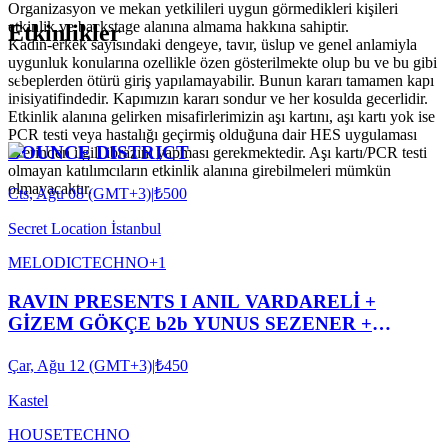
Organizasyon ve mekan yetkilileri uygun görmedikleri kişileri
etkinlik ve backstage alanına almama hakkına sahiptir.
Etkinlikler
Kadın-erkek sayısındaki dengeye, tavır, üslup ve genel anlamiyla
uygunluk konularına ozellikle özen gösterilmekte olup bu ve bu gibi
sebeplerden ötürü giriş yapılamayabilir. Bunun kararı tamamen kapı
inisiyatifindedir. Kapımızın kararı sondur ve her kosulda gecerlidir.
Etkinlik alanına gelirken misafirlerimizin aşı kartını, aşı kartı yok ise
PCR testi veya hastalığı geçirmiş olduğuna dair HES uygulaması
BOUNCE DISTRICT
üzerinden ilgili ibrazını yapması gerekmektedir. Aşı kartı/PCR testi
olmayan katılımcıların etkinlik alanına girebilmeleri mümkün
olmayacaktır.
Cts, Ağu 08 (GMT+3)
|
₺500
Secret Location İstanbul
MELODIC
TECHNO
+
1
RAVIN PRESENTS I ANIL VARDARELİ +
GİZEM GÖKÇE b2b YUNUS SEZENER +
XOXES b2b ROBIN ABRAHAMOĞLU
Çar, Ağu 12 (GMT+3)
|
₺450
Kastel
HOUSE
TECHNO