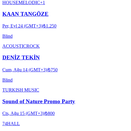
HOUSE
MELODIC
+
1
KAAN TANGÖZE
Per, Eyl 24 (GMT+3)
|
₺1.250
Blind
ACOUSTIC
ROCK
DENİZ TEKİN
Cum, Ağu 14 (GMT+3)
|
₺750
Blind
TURKISH MUSIC
Sound of Nature Promo Party
Cts, Ağu 15 (GMT+3)
|
₺800
74HALL