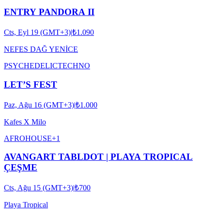
ENTRY PANDORA II
Cts, Eyl 19 (GMT+3)
|
₺1.090
NEFES DAĞ YENİCE
PSYCHEDELIC
TECHNO
LET’S FEST
Paz, Ağu 16 (GMT+3)
|
₺1.000
Kafes X Milo
AFRO
HOUSE
+
1
AVANGART TABLDOT | PLAYA TROPICAL
ÇEŞME
Cts, Ağu 15 (GMT+3)
|
₺700
Playa Tropical