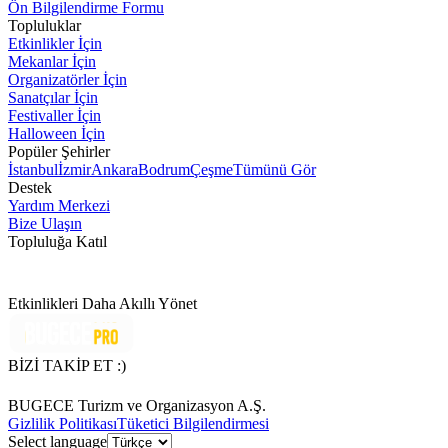
Ön Bilgilendirme Formu
Topluluklar
Etkinlikler İçin
Mekanlar İçin
Organizatörler İçin
Sanatçılar İçin
Festivaller İçin
Halloween İçin
Popüler Şehirler
İstanbul
İzmir
Ankara
Bodrum
Çeşme
Tümünü Gör
Destek
Yardım Merkezi
Bize Ulaşın
Topluluğa Katıl
Etkinlikleri Daha Akıllı Yönet
BİZİ TAKİP ET :)
BUGECE Turizm ve Organizasyon A.Ş.
Gizlilik Politikası
Tüketici Bilgilendirmesi
Select language