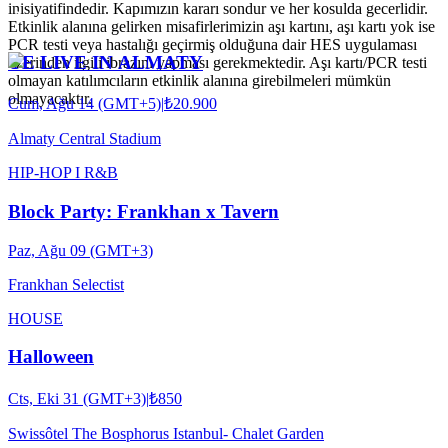
inisiyatifindedir. Kapımızın kararı sondur ve her kosulda gecerlidir.
Etkinlik alanına gelirken misafirlerimizin aşı kartını, aşı kartı yok ise
PCR testi veya hastalığı geçirmiş olduğuna dair HES uygulaması
YE LIVE IN ALMATY
üzerinden ilgili ibrazını yapması gerekmektedir. Aşı kartı/PCR testi
olmayan katılımcıların etkinlik alanına girebilmeleri mümkün
olmayacaktır.
Cum, Ağu 14 (GMT+5)
|
₺20.900
Almaty Central Stadium
HIP-HOP I R&B
Block Party: Frankhan x Tavern
Paz, Ağu 09 (GMT+3)
Frankhan Selectist
HOUSE
Halloween
Cts, Eki 31 (GMT+3)
|
₺850
Swissôtel The Bosphorus Istanbul- Chalet Garden