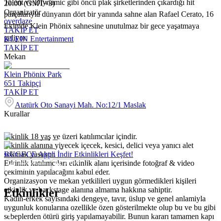
Talent ve Diynamic gibi öncü plak şirketlerinden çıkardığı hit
20:00 (GMT+3)
Organizatör
parçalarıyla dünyanın dört bir yanında sahne alan Rafael Cerato, 16
overdaze
Ekimde Klein Phönix sahnesine unutulmaz bir gece yaşatmaya
TAKİP ET
geliyor.
KLEIN Entertainment
TAKİP ET
Mekan
Klein Phönix Park
651
Takipçi
TAKİP ET
Atatürk Oto Sanayi Mah. No:12/1 Maslak
Kurallar
Etkinlik 18 yaş ve üzeri katılımcılar içindir.
Etkinlik alanına yiyecek içecek, kesici, delici veya yanıcı alet
sokmak yasaktır.
BUGECE App'i İndir Etkinlikleri Keşfet!
Etkinlik katılımcıları etkinlik alanı içerisinde fotoğraf & video
çekiminin yapılacağını kabul eder.
Organizasyon ve mekan yetkilileri uygun görmedikleri kişileri
etkinlik ve backstage alanına almama hakkına sahiptir.
Etkinlikler
Kadın-erkek sayısındaki dengeye, tavır, üslup ve genel anlamiyla
uygunluk konularına ozellikle özen gösterilmekte olup bu ve bu gibi
sebeplerden ötürü giriş yapılamayabilir. Bunun kararı tamamen kapı