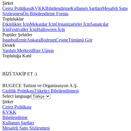
Şirket
Çerez Politikası
KVKK
Bilgilendirme
Kullanım Şartları
Mesafeli Satış
Sözleşmesi
Ön Bilgilendirme Formu
Topluluklar
Etkinlikler İçin
Mekanlar İçin
Organizatörler İçin
Sanatçılar
İçin
Festivaller İçin
Halloween İçin
Popüler Şehirler
İstanbul
İzmir
Ankara
Bodrum
Çeşme
Tümünü Gör
Destek
Yardım Merkezi
Bize Ulaşın
Topluluğa Katıl
BİZİ TAKİP ET :)
BUGECE Turizm ve Organizasyon A.Ş.
Gizlilik Politikası
Tüketici Bilgilendirmesi
Select language
Şirket
Çerez Politikası
KVKK
Bilgilendirme
Kullanım Şartları
Mesafeli Satış Sözleşmesi