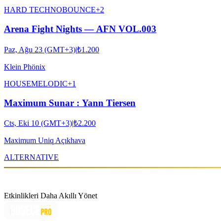
HARD TECHNO
BOUNCE
+
2
Arena Fight Nights — AFN VOL.003
Paz, Ağu 23 (GMT+3)
|
₺1.200
Klein Phönix
HOUSE
MELODIC
+
1
Maximum Sunar : Yann Tiersen
Cts, Eki 10 (GMT+3)
|
₺2.200
Maximum Uniq Açıkhava
ALTERNATIVE
Etkinlikleri Daha Akıllı Yönet