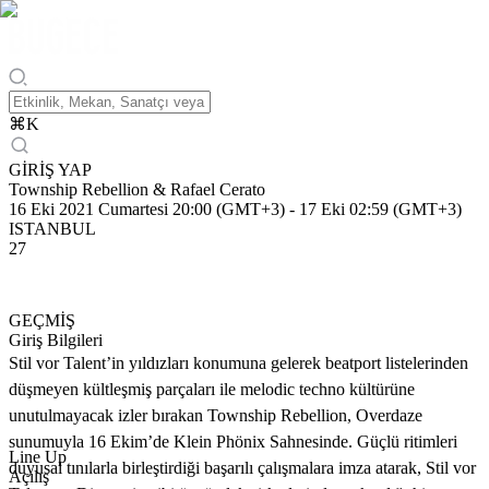
⌘
K
GİRİŞ YAP
Township Rebellion & Rafael Cerato
16 Eki 2021 Cumartesi 20:00 (GMT+3)
-
17 Eki 02:59 (GMT+3)
ISTANBUL
27
GEÇMİŞ
Giriş Bilgileri
Stil vor Talent’in yıldızları konumuna gelerek beatport listelerinden
düşmeyen kültleşmiş parçaları ile melodic techno kültürüne
unutulmayacak izler bırakan Township Rebellion, Overdaze
sunumuyla 16 Ekim’de Klein Phönix Sahnesinde. Güçlü ritimleri
Line Up
duyusal tınılarla birleştirdiği başarılı çalışmalara imza atarak, Stil vor
Açılış