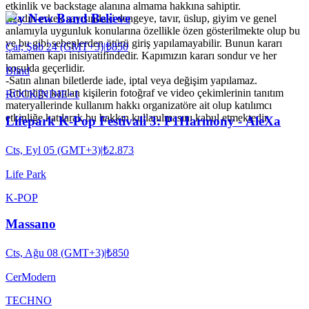
etkinlik ve backstage alanına almama hakkına sahiptir.
My New Band Believe
-Kadın-erkek sayısındaki dengeye, tavır, üslup, giyim ve genel
anlamıyla uygunluk konularına özellikle özen gösterilmekte olup bu
ve bu gibi sebeplerden ötürü giriş yapılamayabilir. Bunun kararı
Çar, Şub 24 (GMT+3)
|
₺850
tamamen kapı inisiyatifindedir. Kapımızın kararı sondur ve her
koşulda geçerlidir.
Blind
-Satın alınan biletlerde iade, iptal veya değişim yapılamaz.
-Etkinliğe katılan kişilerin fotoğraf ve video çekimlerinin tanıtım
ROCK
INDIE
+
1
materyallerinde kullanım hakkı organizatöre ait olup katılımcı
etkinliğe katılarak bu hakkın kullanılmasını kabul etmektedir.
Lifepark K-Pop Festivali 3: P1Harmony - AleXa
Cts, Eyl 05 (GMT+3)
|
₺2.873
Life Park
K-POP
Massano
Cts, Ağu 08 (GMT+3)
|
₺850
CerModern
TECHNO