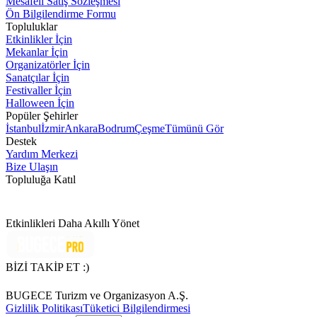
Mesafeli Satış Sözleşmesi
Ön Bilgilendirme Formu
Topluluklar
Etkinlikler İçin
Mekanlar İçin
Organizatörler İçin
Sanatçılar İçin
Festivaller İçin
Halloween İçin
Popüler Şehirler
İstanbul
İzmir
Ankara
Bodrum
Çeşme
Tümünü Gör
Destek
Yardım Merkezi
Bize Ulaşın
Topluluğa Katıl
Etkinlikleri Daha Akıllı Yönet
BİZİ TAKİP ET :)
BUGECE Turizm ve Organizasyon A.Ş.
Gizlilik Politikası
Tüketici Bilgilendirmesi