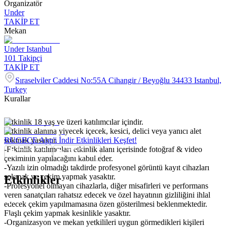
Organizatör
Under
TAKİP ET
Mekan
Under Istanbul
101
Takipçi
TAKİP ET
Sıraselviler Caddesi No:55A Cihangir / Beyoğlu 34433 Istanbul,
Turkey
Kurallar
-Etkinlik 18 yaş ve üzeri katılımcılar içindir.
-Etkinlik alanına yiyecek içecek, kesici, delici veya yanıcı alet
sokmak yasaktır.
BUGECE App'i İndir Etkinlikleri Keşfet!
-Etkinlik katılımcıları etkinlik alanı içerisinde fotoğraf & video
çekiminin yapılacağını kabul eder.
-Yazılı izin olmadığı takdirde profesyonel görüntü kayıt cihazları
sokmak ve çekim yapmak yasaktır.
Etkinlikler
-Profesyonel olmayan cihazlarla, diğer misafirleri ve performans
veren sanatçıları rahatsız edecek ve özel hayatının gizliliğini ihlal
edecek çekim yapılmamasına özen gösterilmesi beklenmektedir.
Flaşlı çekim yapmak kesinlikle yasaktır.
-Organizasyon ve mekan yetkilileri uygun görmedikleri kişileri