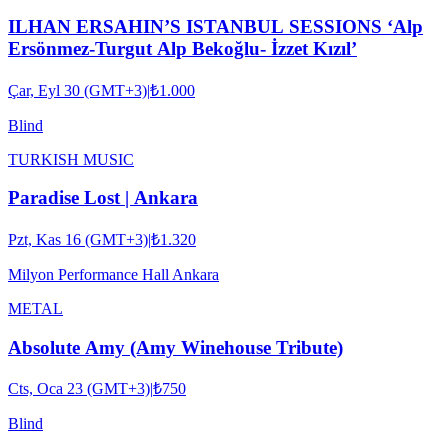
ILHAN ERSAHIN’S ISTANBUL SESSIONS ‘Alp
Ersönmez-Turgut Alp Bekoğlu- İzzet Kızıl’
Çar, Eyl 30 (GMT+3)
|
₺1.000
Blind
TURKISH MUSIC
Paradise Lost | Ankara
Pzt, Kas 16 (GMT+3)
|
₺1.320
Milyon Performance Hall Ankara
METAL
Absolute Amy (Amy Winehouse Tribute)
Cts, Oca 23 (GMT+3)
|
₺750
Blind