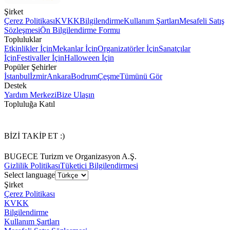
Şirket
Çerez Politikası
KVKK
Bilgilendirme
Kullanım Şartları
Mesafeli Satış
Sözleşmesi
Ön Bilgilendirme Formu
Topluluklar
Etkinlikler İçin
Mekanlar İçin
Organizatörler İçin
Sanatçılar
İçin
Festivaller İçin
Halloween İçin
Popüler Şehirler
İstanbul
İzmir
Ankara
Bodrum
Çeşme
Tümünü Gör
Destek
Yardım Merkezi
Bize Ulaşın
Topluluğa Katıl
BİZİ TAKİP ET :)
BUGECE Turizm ve Organizasyon A.Ş.
Gizlilik Politikası
Tüketici Bilgilendirmesi
Select language
Şirket
Çerez Politikası
KVKK
Bilgilendirme
Kullanım Şartları