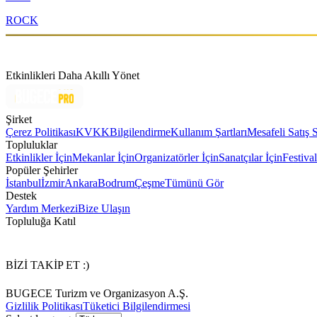
ROCK
Etkinlikleri Daha Akıllı Yönet
Şirket
Çerez Politikası
KVKK
Bilgilendirme
Kullanım Şartları
Mesafeli Satış 
Topluluklar
Etkinlikler İçin
Mekanlar İçin
Organizatörler İçin
Sanatçılar İçin
Festival
Popüler Şehirler
İstanbul
İzmir
Ankara
Bodrum
Çeşme
Tümünü Gör
Destek
Yardım Merkezi
Bize Ulaşın
Topluluğa Katıl
BİZİ TAKİP ET :)
BUGECE Turizm ve Organizasyon A.Ş.
Gizlilik Politikası
Tüketici Bilgilendirmesi