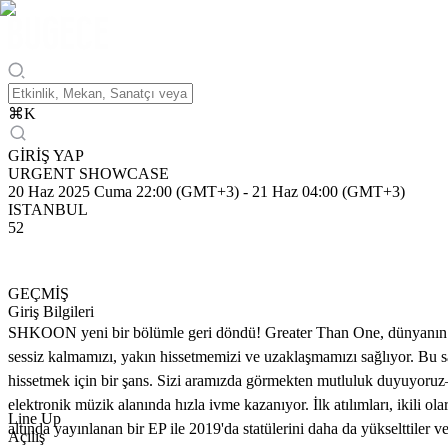
⌘
K
GİRİŞ YAP
URGENT SHOWCASE
20 Haz 2025 Cuma 22:00 (GMT+3)
-
21 Haz 04:00 (GMT+3)
ISTANBUL
52
GEÇMİŞ
Giriş Bilgileri
SHKOON yeni bir bölümle geri döndü! Greater Than One, dünyanın zor
sessiz kalmamızı, yakın hissetmemizi ve uzaklaşmamızı sağlıyor. Bu s
hissetmek için bir şans. Sizi aramızda görmekten mutluluk duyuyoruz
elektronik müzik alanında hızla ivme kazanıyor. İlk atılımları, ikili ol
Line Up
altında yayınlanan bir EP ile 2019'da statülerini daha da yükselttiler ve
Açılış