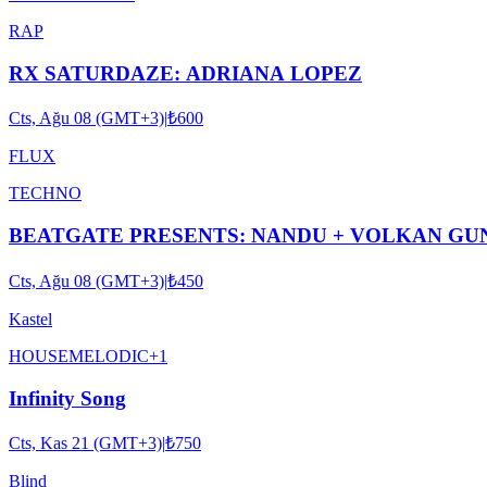
RAP
RX SATURDAZE: ADRIANA LOPEZ
Cts, Ağu 08 (GMT+3)
|
₺600
FLUX
TECHNO
BEATGATE PRESENTS: NANDU + VOLKAN GU
Cts, Ağu 08 (GMT+3)
|
₺450
Kastel
HOUSE
MELODIC
+
1
Infinity Song
Cts, Kas 21 (GMT+3)
|
₺750
Blind