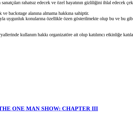
 sanatçıları rahatsız edecek ve özel hayatının gizliliğini ihlal edecek 
ik ve backstage alanına almama hakkına sahiptir.
ıyla uygunluk konularına özellikle özen gösterilmekte olup bu ve bu gib
eryallerinde kullanım hakkı organizatöre ait olup katılımcı etkinliğe katı
I — THE ONE MAN SHOW: CHAPTER III