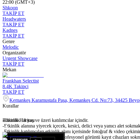
22:00 (GMT+3)
Shkoon
TAKİP ET
Headwaters
TAKİP ET
Kadnes
TAKİP ET
Genre
Melodic
Organizatör
Urgent Showcase
TAKİP ET
Mekan
Frankhan Selectist
8.4K
Takipçi
TAKİP ET
Kemankeş Karamustafa Paşa, Kemankeş Cd. No:73, 34425 Beyoğ
Kurallar
-Etkinlik 18 yaş ve üzeri katılımcılar içindir.
Etkinlik Haritası
-Etkinlik alanına yiyecek içecek, kesici, delici veya yanıcı alet sokmak
-Etkinlik katılımcıları etkinlik alanı içerisinde fotoğraf & video çekim
-Yazılı izin olmadığı takdirde profesyonel görüntü kayıt cihazları so