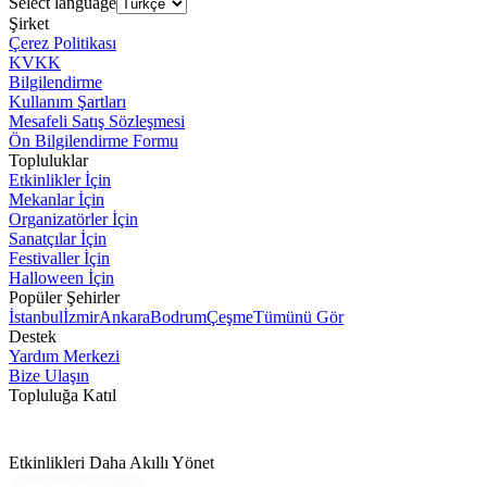
Select language
Şirket
Çerez Politikası
KVKK
Bilgilendirme
Kullanım Şartları
Mesafeli Satış Sözleşmesi
Ön Bilgilendirme Formu
Topluluklar
Etkinlikler İçin
Mekanlar İçin
Organizatörler İçin
Sanatçılar İçin
Festivaller İçin
Halloween İçin
Popüler Şehirler
İstanbul
İzmir
Ankara
Bodrum
Çeşme
Tümünü Gör
Destek
Yardım Merkezi
Bize Ulaşın
Topluluğa Katıl
Etkinlikleri Daha Akıllı Yönet