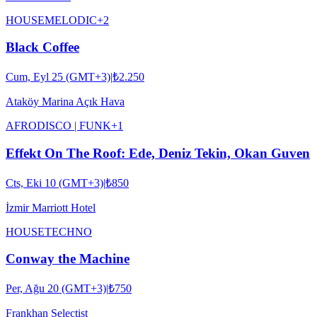
HOUSE
MELODIC
+
2
Black Coffee
Cum, Eyl 25 (GMT+3)
|
₺2.250
Ataköy Marina Açık Hava
AFRO
DISCO | FUNK
+
1
Effekt On The Roof: Ede, Deniz Tekin, Okan Guven
Cts, Eki 10 (GMT+3)
|
₺850
İzmir Marriott Hotel
HOUSE
TECHNO
Conway the Machine
Per, Ağu 20 (GMT+3)
|
₺750
Frankhan Selectist