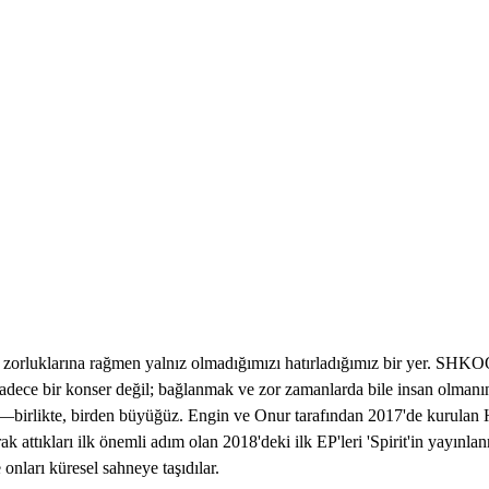
luklarına rağmen yalnız olmadığımızı hatırladığımız bir yer. SHKOON, 
adece bir konser değil; bağlanmak ve zor zamanlarda bile insan olmanın
—birlikte, birden büyüğüz. Engin ve Onur tarafından 2017'de kurulan 
arak attıkları ilk önemli adım olan 2018'deki ilk EP'leri 'Spirit'in yayın
 onları küresel sahneye taşıdılar.