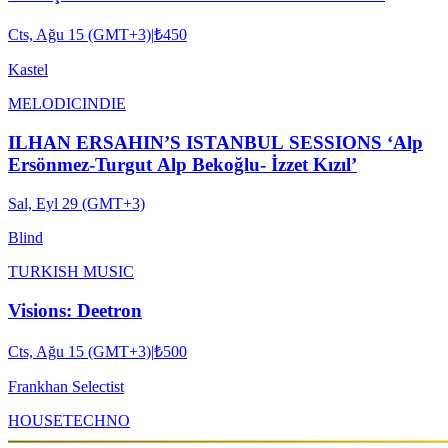
ASYA KASTEL #ROOFTOPSERIES029
Cts, Ağu 15 (GMT+3)
|
₺450
Kastel
MELODIC
INDIE
ILHAN ERSAHIN’S ISTANBUL SESSIONS ‘Alp
Ersönmez-Turgut Alp Bekoğlu- İzzet Kızıl’
Sal, Eyl 29 (GMT+3)
Blind
TURKISH MUSIC
Visions: Deetron
Cts, Ağu 15 (GMT+3)
|
₺500
Frankhan Selectist
HOUSE
TECHNO