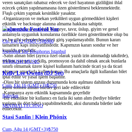
veren sanatçıları rahatsız edecek ve özel hayatının gizliliğini ihlal
edecek çekim yapılmamasına özen gösterilmesi beklenmektedir.
Flaşlı çekim yapmak kesinlikle yasaktır.
-Organizasyon ve mekan yetkilileri uygun görmedikleri kişileri
etkinlik ve backstage alanına almama hakkına sahiptir.
Bağımızda Festival Var
-Kadın-erkek sayısındaki dengeye, tavır, üslup, giyim ve genel
anlamıyla uygunluk konularına özellikle özen gösterilmekte olup bu
ve bu gibi sebeplerden ötürü giriş yapılamayabilir. Bunun kararı
Cts, Eyl 12 (GMT+3)
|
₺900
tamamen kapı inisiyatifindedir. Kapımızın kararı sondur ve her
koşulda geçerlidir.
Swissôtel The Bosphorus Istanbul
-Satın alınan bilet (ayrıca özel olarak yazılı izin alınmadığı takdirde),
reklam, yarışma, çekiliş, promosyon da dahil olmak ancak bunlarla
TURKISH MUSIC
sınırlı olmamak üzere kişisel kullanım haricinde ticari ya da ticari
olmayan amaçlarla kullanılamaz. Bu amaçlarla ilgili kullanılan bilet
Kelly Lee Owens (DJ Set)
iptal edilir ve yasal işlem başlatılır.
-Olası bir sistem arızası durumunda kota aşılması dahilinde kota
Cum, Eki 16 (GMT+3)
|
₺750
aşımı sonrası alınan biletler geri iade edilecektir
-Kampanya aynı etkinlik kapsamında geçerlidir
Babylon
-Bir etkinlikte bir kullanıcı en fazla iki satın alım (hediye biletler
toplamı ile dört bilet) yapabilmektedir, aksi durumda biletler iade
MINIMAL
TECHNO
edilecektir.
Stasi Sanlin | Klein Phönix
Cum, Ağu 14 (GMT+3)
|
₺750