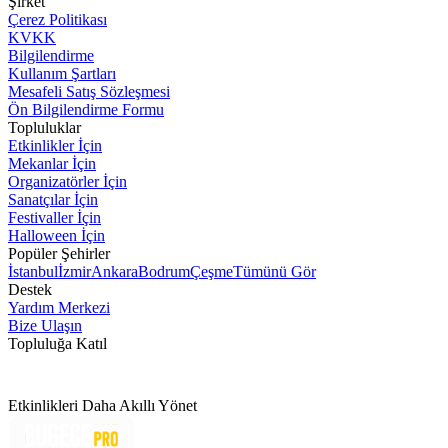
Şirket
Çerez Politikası
KVKK
Bilgilendirme
Kullanım Şartları
Mesafeli Satış Sözleşmesi
Ön Bilgilendirme Formu
Topluluklar
Etkinlikler İçin
Mekanlar İçin
Organizatörler İçin
Sanatçılar İçin
Festivaller İçin
Halloween İçin
Popüler Şehirler
İstanbul
İzmir
Ankara
Bodrum
Çeşme
Tümünü Gör
Destek
Yardım Merkezi
Bize Ulaşın
Topluluğa Katıl
Etkinlikleri Daha Akıllı Yönet