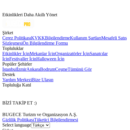
Etkinlikleri Daha Akıllı Yönet
Şirket
Çerez Politikası
KVKK
Bilgilendirme
Kullanım Şartları
Mesafeli Satış
Sözleşmesi
Ön Bilgilendirme Formu
Topluluklar
Etkinlikler İçin
Mekanlar İçin
Organizatörler İçin
Sanatçılar
İçin
Festivaller İçin
Halloween İçin
Popüler Şehirler
İstanbul
İzmir
Ankara
Bodrum
Çeşme
Tümünü Gör
Destek
Yardım Merkezi
Bize Ulaşın
Topluluğa Katıl
BİZİ TAKİP ET :)
BUGECE Turizm ve Organizasyon A.Ş.
Gizlilik Politikası
Tüketici Bilgilendirmesi
Select language