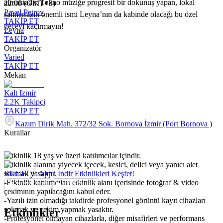
almaktadır. Tekno müziğe progresif bir dokunuş yapan, lokal
22:00 (GMT+3)
Pavel Petrov
sahnemizin önemli ismi Leyna’nın da kabinde olacağı bu özel
TAKİP ET
geceyi kaçırmayın!
Leyna
TAKİP ET
Organizatör
Varied
TAKİP ET
Mekan
Kalt Izmir
2.2K
Takipçi
TAKİP ET
Kazım Dirik Mah. 372/32 Sok. Bornova İzmir (Port Bornova )
Kurallar
-Etkinlik 18 yaş ve üzeri katılımcılar içindir.
-Etkinlik alanına yiyecek içecek, kesici, delici veya yanıcı alet
sokmak yasaktır.
BUGECE App'i İndir Etkinlikleri Keşfet!
-Etkinlik katılımcıları etkinlik alanı içerisinde fotoğraf & video
çekiminin yapılacağını kabul eder.
-Yazılı izin olmadığı takdirde profesyonel görüntü kayıt cihazları
sokmak ve çekim yapmak yasaktır.
Etkinlikler
-Profesyonel olmayan cihazlarla, diğer misafirleri ve performans