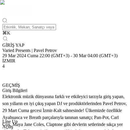
⌘
K
GİRİŞ YAP
Varied Presents | Pavel Petrov
29 Mar 2024 Cuma 22:00 (GMT+3)
-
30 Mar 04:00 (GMT+3)
İZMIR
4
GEÇMİŞ
Giriş Bilgileri
Elektronik müzik dünyasına farklı ve etkileyici tarzıyla giriş yapan,
son yılların en iyi çıkış yapan DJ ve prodüktörlerinden Pavel Petrov,
29 Mart Cuma gecesi İzmir-Kalt sahnesinde! Ülkemizde özellikle
Ayahuasca ve Breath parçalarıyla tanınan sanatçı; Pan-Pot, Carl
Line Up
Cox, Maya Jane Coles, Claptone gibi devlerin setlerinde sıkça yer
Açılış