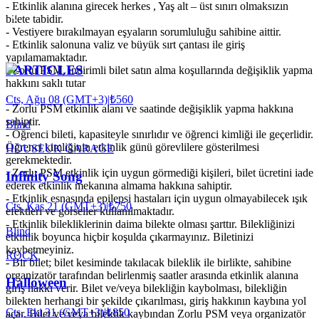
- Etkinlik alanına girecek herkes , Yaş alt – üst sınırı olmaksızın
bilete tabidir.
- Vestiyere bırakılmayan eşyaların sorumluluğu sahibine aittir.
- Etkinlik salonuna valiz ve büyük sırt çantası ile giriş
yapılamamaktadır.
PARTICLES
- Zorlu PSM, indirimli bilet satın alma koşullarında değişiklik yapma
hakkını saklı tutar
.
Cts, Ağu 08 (GMT+3)
|
₺560
- Zorlu PSM etkinlik alanı ve saatinde değişiklik yapma hakkına
sahiptir.
Blind
- Öğrenci bileti, kapasiteyle sınırlıdır ve öğrenci kimliği ile geçerlidir.
Öğrenci kimliğinin etkinlik günü görevlilere gösterilmesi
HOUSE
UK GARAGE
gerekmektedir.
- Zorlu PSM etkinlik için uygun görmediği kişileri, bilet ücretini iade
Infinity Song
ederek etkinlik mekanına almama hakkına sahiptir.
- Etkinlik esnasında epilepsi hastaları için uygun olmayabilecek ışık
Cts, Kas 21 (GMT+3)
|
₺750
efektleri ve görseller kullanılmaktadır.
- Etkinlik bilekliklerinin daima bilekte olması şarttır. Bilekliğinizi
Blind
etkinlik boyunca hiçbir koşulda çıkarmayınız. Biletinizi
kaybetmeyiniz.
ROCK
- Bir bilet; bilet kesiminde takılacak bileklik ile birlikte, sahibine
organizatör tarafından belirlenmiş saatler arasında etkinlik alanına
Halloween
giriş hakkı verir. Bilet ve/veya bilekliğin kaybolması, bilekliğin
bilekten herhangi bir şekilde çıkarılması, giriş hakkının kaybına yol
Cts, Eki 31 (GMT+3)
|
₺850
açar. Bilet ve/veya bileklik kaybından Zorlu PSM veya organizatör