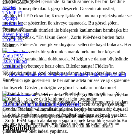
etkinlik, Zorlu PSM içerisinde iki farklı sahnede, her biri kendine
20:00 (GMT+3)
Fideles
özgü bir konseptte olarak gerçekleşecek. Gecenin atmosferi,
TAKİP ET
büyüleyici LED ekranlar, Kuzey Işıkları'nı andıran projeksiyonlar ve
Olympe
modern lazer gösterileri ile zirveye taşınacak. Bu görsel şölen,
TAKİP ET
Organizatör
Fideles’in dinamik ritimleri ile birleşerek katılımcıları bambaşka bir
Raven Projekt
boyuta taşıyacak. "En Uzun Gece", Zorlu PSM'deki birden fazla
TAKİP ET
sahnede, Fideles’in enerjik ve duygusal setleri ile hayat bulacak. Her
Mekan
bir sahne, benzersiz bir yolculuk sunarak mekanın her köşesini
Zorlu PSM
heyecan ve yaratıcılıkla dolduracak. Müziğin ve dansın büyüsünde
3.0K
Takipçi
kendinizi kaybetmeye hazır olun. Biletler satışta! Fideles’in
TAKİP ET
büyüleyici müziği, özel olarak tasarlanmış ekran görselleri ve göz
Levazım Mah. Koru Sok. No:2 Zincirlikuyu/Beşiktaş/İstanbul
Kurallar
kamaştırıcı ışık gösterileri ile her sahne adeta bir ses ve ışık şölenine
dönüşecek. Gösteri, müziğin ve görsel sanatların mükemmel
- Etkinlik kapı açılış saati .. : .. , etkinlik başlangıç saati .. : .. 'dir.
uyumunu sunarak, sadece bir konser değil; çoklu boyutlara yayılan
- Etkinlik ... yaş ve üstü katılımcılar için uygundur.
bir görsel yolculuk deneyimi yaşatacak. Gecenin rengarenk ışıkları
- Zorlu PSM’nin alanlarında yiyecek ve içecek satışı gerçekleştiği
BUGECE App'i İndir Etkinlikleri Keşfet!
altında, Fideles’in dinamik ritimlerine kapılıp benzersiz bir duyusal
için etkinlik alanına dışarıdan yiyecek ve içecek sokmak yasaktır.
- Etkinlik mekanına kamera ve fotoğraf makinası sokmak yasaktır.
serüvene çıkın. Bu eşsiz gecede, her bir sahnede sizi yeni ve
- Zorlu PSM kapalı alanlarında sigara içmek kesinlikle yasaktır.Bu
büyüleyici bir deneyimin beklediği müziğin ve görsel büyünün
kurala uymayanlar,uyarı yapılmaksızın etkinlik alanı dışına
Etkinlikler
tadını çıkarın!
çıkarılırlar ve bilet iadesi yapılmaz.