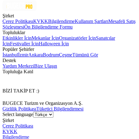
Şirket
Çerez Politikası
KVKK
Bilgilendirme
Kullanım Şartları
Mesafeli Satış
Sözleşmesi
Ön Bilgilendirme Formu
Topluluklar
Etkinlikler İçin
Mekanlar İçin
Organizatörler İçin
Sanatçılar
İçin
Festivaller İçin
Halloween İçin
Popüler Şehirler
İstanbul
İzmir
Ankara
Bodrum
Çeşme
Tümünü Gör
Destek
Yardım Merkezi
Bize Ulaşın
Topluluğa Katıl
BİZİ TAKİP ET :)
BUGECE Turizm ve Organizasyon A.Ş.
Gizlilik Politikası
Tüketici Bilgilendirmesi
Select language
Şirket
Çerez Politikası
KVKK
Bilgilendirme