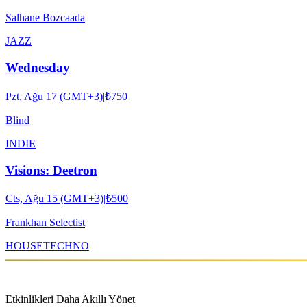
Salhane Bozcaada
JAZZ
Wednesday
Pzt, Ağu 17 (GMT+3)
|
₺750
Blind
INDIE
Visions: Deetron
Cts, Ağu 15 (GMT+3)
|
₺500
Frankhan Selectist
HOUSE
TECHNO
Etkinlikleri Daha Akıllı Yönet