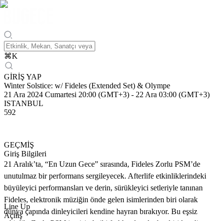
⌘
K
GİRİŞ YAP
Winter Solstice: w/ Fideles (Extended Set) & Olympe
21 Ara 2024 Cumartesi 20:00 (GMT+3)
-
22 Ara 03:00 (GMT+3)
ISTANBUL
592
GEÇMİŞ
Giriş Bilgileri
21 Aralık’ta, “En Uzun Gece” sırasında, Fideles Zorlu PSM’de
unutulmaz bir performans sergileyecek. Afterlife etkinliklerindeki
büyüleyici performansları ve derin, sürükleyici setleriyle tanınan
Fideles, elektronik müziğin önde gelen isimlerinden biri olarak
Line Up
dünya çapında dinleyicileri kendine hayran bırakıyor. Bu eşsiz
Açılış