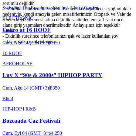
sorumlu değildir.
Swissôtel The Bosphorus Istanbul- Chalet Garden
- Etkinlik saatinden önce Zorlu Center’da oluşabilecek yoğunluklar
nedeniyle, kendi aracıyla gelen misafirlerimizin Otopark ve Vale’de
ELECTRONIC
zaman kaybetmemesi adına etkinlik saatinden en az 1 saat önce
alana giriş yapmaları önerilmektedir. Anlayışınız için teşekkür
Caiiro at 16 ROOF
ederiz.
- Etkinlik süresince telefonlarınızı ışık ve lazer kullanılan şov
ışıklarınızdan uzak tutunuz.
Cum, Ağu 14 (GMT+3)
|
₺950
16 ROOF
AFRO
HOUSE
Luv X “90s & 2000s” HIPHOP PARTY
Cum, Ağu 14 (GMT+3)
|
₺350
Blind
HIP-HOP I R&B
Bozcaada Caz Festivali
Cum, Eyl 04 (GMT+3)
|
₺4.250