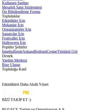
Kullanım Şartları
Mesafeli Satış Sözleşmesi
Ön Bilgilendirme Formu
Topluluklar
Etkinlikler İçin
Mekanlar İçin
Organizatörler İçin
Sanatçılar İçin
Festivaller İçin
Halloween İçin
Popüler Şehirler
İstanbul
İzmir
Ankara
Bodrum
Çeşme
Tümünü Gör
Destek
Yardım Merkezi
Bize Ulaşın
Topluluğa Katıl
Etkinlikleri Daha Akıllı Yönet
BİZİ TAKİP ET :)
BUGECE Turizm ve Organizasyon A.Ş.