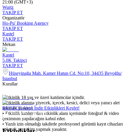
21:00 (GMT+3)
Wurtz
TAKİP ET
Organizatör
Ho-Pu' Booking Agency
TAKİP ET
Kastel
TAKİP ET
Mekan
Kastel
5.0K
Takipçi
TAKİP ET
Hüseyinağa Mah. Kamer Hatun Cd. No:10, 34435 Beyoğlu/
İstanbul
Kurallar
• Etkinlik 18 yaş ve üzeri katılımcılar içindir.
• Etkinlik alanına yiyecek, içecek, kesici, delici veya yanıcı alet
sokmak yasaktır.
BUGECE App'i İndir Etkinlikleri Keşfet!
• Etkinlik katılımcıları etkinlik alanı içerisinde fotoğraf & video
çekiminin yapılacağını kabul eder.
• Yazılı izin olmadığı takdirde profesyonel görüntü kayıt cihazları
sokmak ve çekim yapmak yasaktır.
Etkinlikler