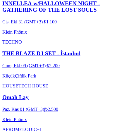
INNELLEA w/HALLOWEEN NIGHT -
GATHERING OF THE LOST SOULS
Cts, Eki 31 (GMT+3)
|
₺1.100
Klein Phönix
TECHNO
THE BLAZE DJ SET - İstanbul
Cum, Eki 09 (GMT+3)
|
₺2.200
KüçükÇiftlik Park
HOUSE
TECH HOUSE
Omah Lay
Paz, Kas 01 (GMT+3)
|
₺2.500
Klein Phönix
AFRO
MELODIC
+
1