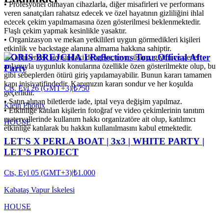
• Profesyonel olmayan cihazlarla, diğer misafirleri ve performans
veren sanatçıları rahatsız edecek ve özel hayatının gizliliğini ihlal
edecek çekim yapılmamasına özen gösterilmesi beklenmektedir.
Flaşlı çekim yapmak kesinlikle yasaktır.
• Organizasyon ve mekan yetkilileri uygun görmedikleri kişileri
etkinlik ve backstage alanına almama hakkına sahiptir.
BORIS BREJCHA I Reflections Tour Official After
• Kadın-erkek sayısındaki dengeye, tavır, üslup, giyim ve genel
anlamıyla uygunluk konularına özellikle özen gösterilmekte olup, bu
Party
gibi sebeplerden ötürü giriş yapılamayabilir. Bunun kararı tamamen
kapı inisiyatifindedir. Kapımızın kararı sondur ve her koşulda
Cts, Eyl 26 (GMT+3)
|
₺750
geçerlidir.
• Satın alınan biletlerde iade, iptal veya değişim yapılmaz.
Klein Phönix
• Etkinliğe katılan kişilerin fotoğraf ve video çekimlerinin tanıtım
materyallerinde kullanım hakkı organizatöre ait olup, katılımcı
HOUSE
etkinliğe katılarak bu hakkın kullanılmasını kabul etmektedir.
LET'S X PERLA BOAT | 3x3 | WHITE PARTY |
LET’S PROJECT
Cts, Eyl 05 (GMT+3)
|
₺1.000
Kabataş Vapur İskelesi
HOUSE