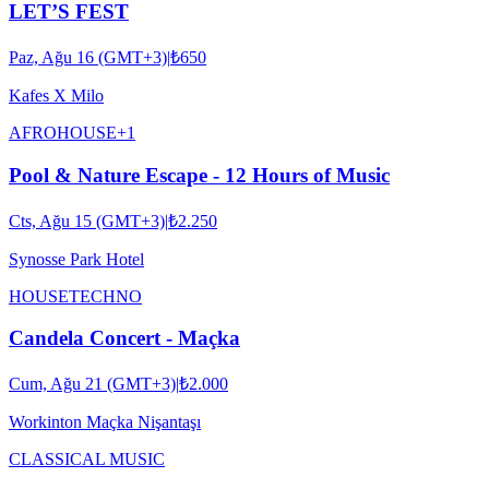
LET’S FEST
Paz, Ağu 16 (GMT+3)
|
₺650
Kafes X Milo
AFRO
HOUSE
+
1
Pool & Nature Escape - 12 Hours of Music
Cts, Ağu 15 (GMT+3)
|
₺2.250
Synosse Park Hotel
HOUSE
TECHNO
Candela Concert - Maçka
Cum, Ağu 21 (GMT+3)
|
₺2.000
Workinton Maçka Nişantaşı
CLASSICAL MUSIC