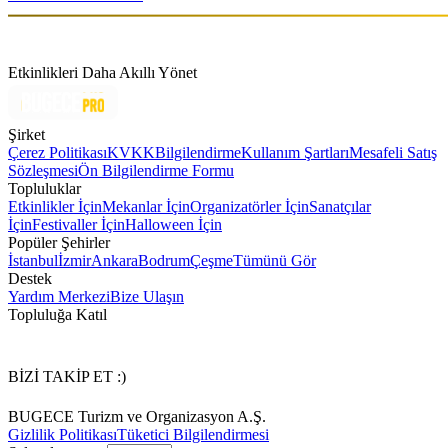
Etkinlikleri Daha Akıllı Yönet
Şirket
Çerez Politikası
KVKK
Bilgilendirme
Kullanım Şartları
Mesafeli Satış
Sözleşmesi
Ön Bilgilendirme Formu
Topluluklar
Etkinlikler İçin
Mekanlar İçin
Organizatörler İçin
Sanatçılar
İçin
Festivaller İçin
Halloween İçin
Popüler Şehirler
İstanbul
İzmir
Ankara
Bodrum
Çeşme
Tümünü Gör
Destek
Yardım Merkezi
Bize Ulaşın
Topluluğa Katıl
BİZİ TAKİP ET :)
BUGECE Turizm ve Organizasyon A.Ş.
Gizlilik Politikası
Tüketici Bilgilendirmesi