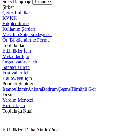
Select language
Şirket
Çerez Politikası
KVKK
Bilgilendirme
Kullanım Şartları
Mesafeli Satış Sözleşmesi
Ön Bilgilendirme Formu
Topluluklar
Etkinlikler İçin
Mekanlar İçin
Organizatörler İçin
Sanatçılar İçin
Festivaller İçin
Halloween İçin
Popüler Şehirler
İstanbul
İzmir
Ankara
Bodrum
Çeşme
Tümünü Gör
Destek
Yardım Merkezi
Bize Ulaşın
Topluluğa Katıl
Etkinlikleri Daha Akıllı Yönet