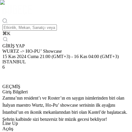
⌘
K
GİRİŞ YAP
WURTZ -> HO-PU’ Showcase
15 Kas 2024 Cuma 21:00 (GMT+3)
-
16 Kas 04:00 (GMT+3)
ISTANBUL
6
GEÇMİŞ
Giriş Bilgileri
Zamna’nın resident’ı ve Roster’ın en saygın isimlerinden biri olan
İtalyan maestro Wurtz, Ho-Pu’ showcase serisinin ilk ayağını
İstanbul’un en ikonik mekanlarından biri olan Kastel’de başlatacak.
Şehrin kalbinde sizi benzersiz bir müzik gecesi bekliyor!
Line Up
Açılış