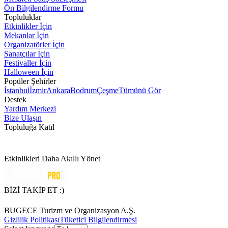
Ön Bilgilendirme Formu
Topluluklar
Etkinlikler İçin
Mekanlar İçin
Organizatörler İçin
Sanatçılar İçin
Festivaller İçin
Halloween İçin
Popüler Şehirler
İstanbul
İzmir
Ankara
Bodrum
Çeşme
Tümünü Gör
Destek
Yardım Merkezi
Bize Ulaşın
Topluluğa Katıl
Etkinlikleri Daha Akıllı Yönet
BİZİ TAKİP ET :)
BUGECE Turizm ve Organizasyon A.Ş.
Gizlilik Politikası
Tüketici Bilgilendirmesi