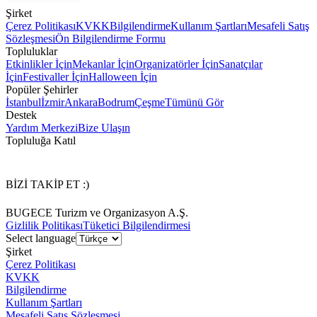
Şirket
Çerez Politikası
KVKK
Bilgilendirme
Kullanım Şartları
Mesafeli Satış
Sözleşmesi
Ön Bilgilendirme Formu
Topluluklar
Etkinlikler İçin
Mekanlar İçin
Organizatörler İçin
Sanatçılar
İçin
Festivaller İçin
Halloween İçin
Popüler Şehirler
İstanbul
İzmir
Ankara
Bodrum
Çeşme
Tümünü Gör
Destek
Yardım Merkezi
Bize Ulaşın
Topluluğa Katıl
BİZİ TAKİP ET :)
BUGECE Turizm ve Organizasyon A.Ş.
Gizlilik Politikası
Tüketici Bilgilendirmesi
Select language
Şirket
Çerez Politikası
KVKK
Bilgilendirme
Kullanım Şartları
Mesafeli Satış Sözleşmesi