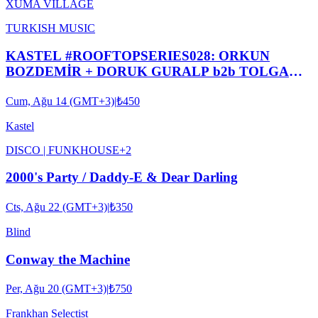
XUMA VILLAGE
TURKISH MUSIC
KASTEL #ROOFTOPSERIES028: ORKUN
BOZDEMİR + DORUK GURALP b2b TOLGA
DUYAN + MERT BATIGÜN + YMIR
Cum, Ağu 14 (GMT+3)
|
₺450
Kastel
DISCO | FUNK
HOUSE
+
2
2000's Party / Daddy-E & Dear Darling
Cts, Ağu 22 (GMT+3)
|
₺350
Blind
Conway the Machine
Per, Ağu 20 (GMT+3)
|
₺750
Frankhan Selectist