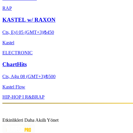
RAP
KASTEL w/ RAXON
Cts, Eyl 05 (GMT+3)
|
₺450
Kastel
ELECTRONIC
ChartHits
Cts, Ağu 08 (GMT+3)
|
₺500
Kastel Flow
HIP-HOP I R&B
RAP
Etkinlikleri Daha Akıllı Yönet