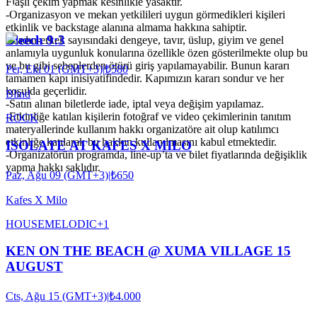
Flaşlı çekim yapmak kesinlikle yasaktır.
-Organizasyon ve mekan yetkilileri uygun görmedikleri kişileri
etkinlik ve backstage alanına almama hakkına sahiptir.
Bleech 9:3
-Kadın-erkek sayısındaki dengeye, tavır, üslup, giyim ve genel
anlamıyla uygunluk konularına özellikle özen gösterilmekte olup bu
ve bu gibi sebeplerden ötürü giriş yapılamayabilir. Bunun kararı
Per, Eki 01 (GMT+3)
|
₺580
tamamen kapı inisiyatifindedir. Kapımızın kararı sondur ve her
koşulda geçerlidir.
Blind
-Satın alınan biletlerde iade, iptal veya değişim yapılamaz.
-Etkinliğe katılan kişilerin fotoğraf ve video çekimlerinin tanıtım
ROCK
materyallerinde kullanım hakkı organizatöre ait olup katılımcı
etkinliğe katılarak bu hakkın kullanılmasını kabul etmektedir.
ISOLATE AT KAFES X MILO
-Organizatörün programda, line-up’ta ve bilet fiyatlarında değişiklik
yapma hakkı saklıdır.
Paz, Ağu 09 (GMT+3)
|
₺650
Kafes X Milo
HOUSE
MELODIC
+
1
KEN ON THE BEACH @ XUMA VILLAGE 15
AUGUST
Cts, Ağu 15 (GMT+3)
|
₺4.000