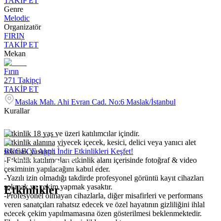
TAKİP ET
Genre
Melodic
Organizatör
FIRIN
TAKİP ET
Mekan
Fırın
271
Takipçi
TAKİP ET
Maslak Mah. Ahi Evran Cad. No:6 Maslak/İstanbul
Kurallar
-Etkinlik 18 yaş ve üzeri katılımcılar içindir.
-Etkinlik alanına yiyecek içecek, kesici, delici veya yanıcı alet
sokmak yasaktır.
BUGECE App'i İndir Etkinlikleri Keşfet!
-Etkinlik katılımcıları etkinlik alanı içerisinde fotoğraf & video
çekiminin yapılacağını kabul eder.
-Yazılı izin olmadığı takdirde profesyonel görüntü kayıt cihazları
sokmak ve çekim yapmak yasaktır.
Etkinlikler
-Profesyonel olmayan cihazlarla, diğer misafirleri ve performans
veren sanatçıları rahatsız edecek ve özel hayatının gizliliğini ihlal
edecek çekim yapılmamasına özen gösterilmesi beklenmektedir.