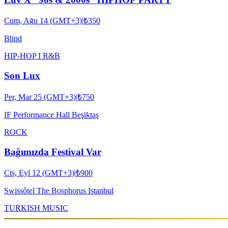
Cum, Ağu 14 (GMT+3)
|
₺350
Blind
HIP-HOP I R&B
Son Lux
Per, Mar 25 (GMT+3)
|
₺750
IF Performance Hall Beşiktaş
ROCK
Bağımızda Festival Var
Cts, Eyl 12 (GMT+3)
|
₺900
Swissôtel The Bosphorus Istanbul
TURKISH MUSIC