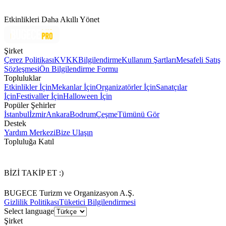
Etkinlikleri Daha Akıllı Yönet
Şirket
Çerez Politikası
KVKK
Bilgilendirme
Kullanım Şartları
Mesafeli Satış
Sözleşmesi
Ön Bilgilendirme Formu
Topluluklar
Etkinlikler İçin
Mekanlar İçin
Organizatörler İçin
Sanatçılar
İçin
Festivaller İçin
Halloween İçin
Popüler Şehirler
İstanbul
İzmir
Ankara
Bodrum
Çeşme
Tümünü Gör
Destek
Yardım Merkezi
Bize Ulaşın
Topluluğa Katıl
BİZİ TAKİP ET :)
BUGECE Turizm ve Organizasyon A.Ş.
Gizlilik Politikası
Tüketici Bilgilendirmesi
Select language
Şirket