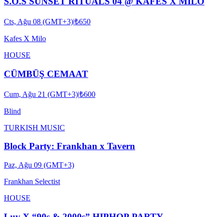
S.O.S SUNSET RITUALS 04 @ KAFES X MILO
Cts, Ağu 08 (GMT+3)
|
₺650
Kafes X Milo
HOUSE
CÜMBÜŞ CEMAAT
Cum, Ağu 21 (GMT+3)
|
₺600
Blind
TURKISH MUSIC
Block Party: Frankhan x Tavern
Paz, Ağu 09 (GMT+3)
Frankhan Selectist
HOUSE
Luv X “90s & 2000s” HIPHOP PARTY