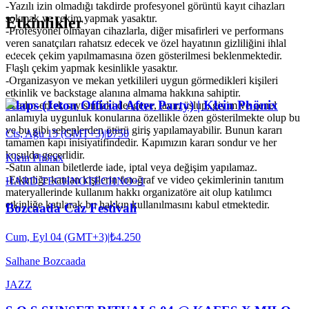
-Yazılı izin olmadığı takdirde profesyonel görüntü kayıt cihazları
sokmak ve çekim yapmak yasaktır.
Etkinlikler
-Profesyonel olmayan cihazlarla, diğer misafirleri ve performans
veren sanatçıları rahatsız edecek ve özel hayatının gizliliğini ihlal
edecek çekim yapılmamasına özen gösterilmesi beklenmektedir.
Flaşlı çekim yapmak kesinlikle yasaktır.
-Organizasyon ve mekan yetkilileri uygun görmedikleri kişileri
etkinlik ve backstage alanına almama hakkına sahiptir.
Klaps (Jeton Official After Party) | Klein Phönix
-Kadın-erkek sayısındaki dengeye, tavır, üslup, giyim ve genel
anlamıyla uygunluk konularına özellikle özen gösterilmekte olup bu
ve bu gibi sebeplerden ötürü giriş yapılamayabilir. Bunun kararı
Cts, Ağu 15 (GMT+3)
|
₺750
tamamen kapı inisiyatifindedir. Kapımızın kararı sondur ve her
koşulda geçerlidir.
Klein Phönix
-Satın alınan biletlerde iade, iptal veya değişim yapılamaz.
-Etkinliğe katılan kişilerin fotoğraf ve video çekimlerinin tanıtım
HARD TECHNO
TECHNO
+
1
materyallerinde kullanım hakkı organizatöre ait olup katılımcı
etkinliğe katılarak bu hakkın kullanılmasını kabul etmektedir.
Bozcaada Caz Festivali
Cum, Eyl 04 (GMT+3)
|
₺4.250
Salhane Bozcaada
JAZZ