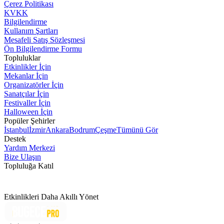
Çerez Politikası
KVKK
Bilgilendirme
Kullanım Şartları
Mesafeli Satış Sözleşmesi
Ön Bilgilendirme Formu
Topluluklar
Etkinlikler İçin
Mekanlar İçin
Organizatörler İçin
Sanatçılar İçin
Festivaller İçin
Halloween İçin
Popüler Şehirler
İstanbul
İzmir
Ankara
Bodrum
Çeşme
Tümünü Gör
Destek
Yardım Merkezi
Bize Ulaşın
Topluluğa Katıl
Etkinlikleri Daha Akıllı Yönet