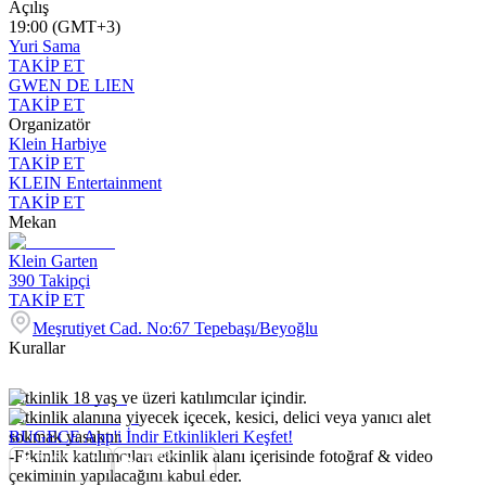
Açılış
19:00 (GMT+3)
Yuri Sama
TAKİP ET
GWEN DE LIEN
TAKİP ET
Organizatör
Klein Harbiye
TAKİP ET
KLEIN Entertainment
TAKİP ET
Mekan
Klein Garten
390
Takipçi
TAKİP ET
Meşrutiyet Cad. No:67 Tepebaşı/Beyoğlu
Kurallar
-Etkinlik 18 yaş ve üzeri katılımcılar içindir.
-Etkinlik alanına yiyecek içecek, kesici, delici veya yanıcı alet
sokmak yasaktır.
BUGECE App'i İndir Etkinlikleri Keşfet!
-Etkinlik katılımcıları etkinlik alanı içerisinde fotoğraf & video
çekiminin yapılacağını kabul eder.