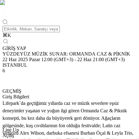
⌘
K
GİRİŞ YAP
YÜZDEYÜZ MÜZİK SUNAR: ORMANDA CAZ & PİKNİK
22 Haz 2025 Pazar 12:00 (GMT+3)
-
22 Haz 21:00 (GMT+3)
ISTANBUL
6
GEÇMİŞ
Giriş Bilgileri
Lifepark`da geçtiğimiz yıllarda caz ve müzik severlere eşsiz
deneyimler yaşatan ve yoğun ilgi gören Ormanda Caz & Piknik
konsepti, bu kez daha da büyüyerek geri dönüyor. Ağaçların
gölgesinde, kuş cıvıltılarının fon olduğu festivalde; Latin caz
Line Up
virtüözü Alex Wilson, darbuka efsanesi Burhan Öçal & Leyla Trio,
Açılış