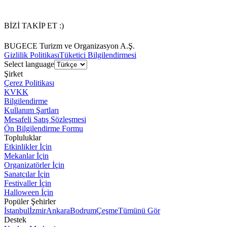
BİZİ TAKİP ET :)
BUGECE Turizm ve Organizasyon A.Ş.
Gizlilik Politikası
Tüketici Bilgilendirmesi
Select language
Şirket
Çerez Politikası
KVKK
Bilgilendirme
Kullanım Şartları
Mesafeli Satış Sözleşmesi
Ön Bilgilendirme Formu
Topluluklar
Etkinlikler İçin
Mekanlar İçin
Organizatörler İçin
Sanatçılar İçin
Festivaller İçin
Halloween İçin
Popüler Şehirler
İstanbul
İzmir
Ankara
Bodrum
Çeşme
Tümünü Gör
Destek