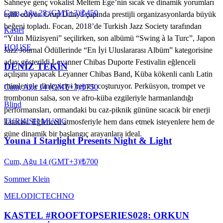
Sahneye genç vokalist Meltem Ege’nin sıcak ve dinamik yorumları
Cum, Ağu 28 (GMT+3)
|
₺450
eşlik ediyor. Grup Dünya çapında prestijli organizasyonlarda büyük
beğeni topladı. Focan, 2018’de Turkish Jazz Society tarafından
Kastel
“Yılın Müzisyeni” seçilirken, son albümü “Swing à la Turc”, Japon
HOUSE
Jazz Journal Ödüllerinde “En İyi Uluslararası Albüm” kategorisine
aday gösterildi Leyanner Chibas Duporte Festivalin eğlenceli
DENİZ TEKİN
açılışını yapacak Leyanner Chibas Band, Küba kökenli canlı Latin
ritimleriyle dinleyiciyi hemen coşturuyor. Perküsyon, trompet ve
Cum, Ağu 14 (GMT+3)
|
₺750
trombonun salsa, son ve afro-küba ezgileriyle harmanlandığı
Blind
performansları, ormandaki bu caz-piknik gününe sıcacık bir enerji
TURKISH MUSIC
katacak. Eğlenceli atmosferiyle hem dans etmek isteyenlere hem de
güne dinamik bir başlangıç arayanlara ideal.
Youna I Starlight Presents Night & Light
Cum, Ağu 14 (GMT+3)
|
₺700
Sommer Klein
MELODIC
TECHNO
KASTEL #ROOFTOPSERIES028: ORKUN