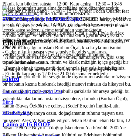
Piknik için biletleri satışta. · 12:00 Kapı açılışı · 12:30 – 13:45
- Masa konumları satın alma önceliğine göre düzenlenecektir.
Leyanner Chibas Band · 14:00 – 15:15 Önder Focan Quartet feat
- 12 yaş altı çocuklarınızın katılımı ücretsizdir.
Meltem Ege · 16:00 – 17:30 Elif Çağlar Quartet · 17:45 – 19:00
- Katılımcılar etkinliğe ALKOLLÜ İÇECEKLER hariç yiyecek ve
BUGECE App'i İndir Etkinlikleri Keşfet!
içecek ile giriş yapabilir. TAPDK yönetmeliği kapsamında alkollü
Burhan Öçal`s Trio Leyla & Alex Wilson · 19:30 – 21:00 Jehan
içecek satışı sadece işletme tarafından yapılmaktadır.
Barbur Sanatcılar Hakkında : Burhan Öçal`s Trio Leyla & Alex
- Alana mangal ve benzeri yanıcı cihazların getirilmesi yasaktır.
Wilson Ritim, caz ve gelenek Kariyeri boyunca sayısız projede yer
- Dileyen misafirlerimiz portatif piknik sandalyesi ile alana giriş
Etkinlikler
yapabilirler.
alan vurmalı çalgılar ustadı Burhan Öçal, kızı Leyla’nın ismini
- Çadır, piknik masası veya şemsiye ile giriş yapılamaz.
verdiği yeni grubu Trio Leyla ile sevenlerini, ilhamını bu
- Alan içerisinde Barbeku köfte ekmek, hamburger vs. gibi satış
topraklardan alan, cazın, ritmin ve klasik müziğin iç içe geçtiği bir
standları da mevcuttur
- Tasmalı olmak üzere patili dostlarınızla festivale katılabilirsiniz.
müzik yolculuğuna davet ediyor. Trio Leyla, profesyonel bir
- Etkinlik kapı açılış 12.00 ve 21.00 de sona ermektedir
vizyondan çok derin bir sevginin de dışavurumu aslında; müzisyen
Jakuzi
bir babanın kızına bırakmak istediği manevi mirasın da hikayesi bu.
Batı müziğinin cazla cazın İstanbullu şarkılarla bir araya geldiği bu
Cum, Eki 30 (GMT+3)
|
₺1.250
yolculukta alanlarında usta müzisyenlere, darbuka (Burhan Öçal),
Blind
kanun (Savaş Özkök) ve çelloya (Sedef Erçetin) İngiliz-Latin
ROCK
PUNK
kökenleriyle piyanoya cazın, doğaçlamanın ruhunu taşıyan usta
müzisyen Alex Wilson eşlik ediyor. Jehan Barbur Jehan Barbur, 12
Caiiro at 16 ROOF
Nisan 1980’de Beyrut’ta doğup İskenderun’da büyüdü. 2002’de
Bilkent Üniversitesi Amerikan Kültürü ve Edebiyatı bölümünü