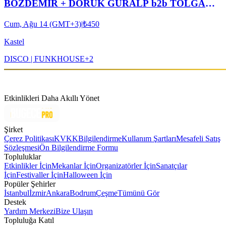
BOZDEMİR + DORUK GURALP b2b TOLGA
DUYAN + MERT BATIGÜN + YMIR
Cum, Ağu 14 (GMT+3)
|
₺450
Kastel
DISCO | FUNK
HOUSE
+
2
Etkinlikleri Daha Akıllı Yönet
Şirket
Çerez Politikası
KVKK
Bilgilendirme
Kullanım Şartları
Mesafeli Satış
Sözleşmesi
Ön Bilgilendirme Formu
Topluluklar
Etkinlikler İçin
Mekanlar İçin
Organizatörler İçin
Sanatçılar
İçin
Festivaller İçin
Halloween İçin
Popüler Şehirler
İstanbul
İzmir
Ankara
Bodrum
Çeşme
Tümünü Gör
Destek
Yardım Merkezi
Bize Ulaşın
Topluluğa Katıl