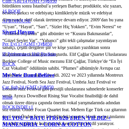
Cum, Ağu 14 (GMT+3)
|
₺950
bitirdikten sonra İstanbul’a yerleşen Barbur; prodüktör, söz yazarı,
16 ROOF
besteci, şarkıcı ve edebiyatçı kimlikleriyle müzik ve edebiyat
dünyasında aktif olarak üretmeye devam ediyor. 2009’dan bu yana
AFRO
HOUSE
“Uyan”, “Hayat”, “Sarı”, “Sizler Hiç Yokken”, “Evim Neresi” ve
Sivert Høyem
“Ürkerek Söylerim” gibi albümler ve “Kusura Bakmasınlar”,
“Güzel Şeyler Var”, “Yabancı” gibi tekli çalışmalar yayımlayan
Per, Eyl 17 (GMT+3)
|
₺850
sanatçı, çeşitli dergilere şiir ve köşe yazıları yazdıktan sonra
IF Performance Hall Beşiktaş
kitaplarını da okurlarıyla buluşturdu. Elif Çağlar Quartet Uluslararası
Berklee College of Music mezunu Elif Çağlar, Türkiye’de “En İyi
ROCK
Caz Vokalisti” ödülünün sahibi. “Plumes” albümüyle Avrupa caz
My New Band Believe
listelerinde üst sıralara yükseldi. 2022 ve 2023 yıllarında Montreux
Jazz Festival, North Sea Jazz Festival, Umbria Jazz Festival ve
Çar, Şub 24 (GMT+3)
|
₺850
London Jazz Festival gibi prestijli uluslararası sahnelerde konserler
verdi. Ayrıca DownBeat Rising Star Vocalist finalistliği de dahil
Blind
olmak üzere dünya çapında önemli vokal yarışmalarında adından
ROCK
INDIE
+
1
söz ettirdi. Önder Focan Quartet feat. Meltem Ege Türk caz gitarının
öncü ismi Önder Focan liderliğindeki quartet, klasik swing tınılarını
RE.YOU + BATU (TR) b2b EREN YILDIZ +
Anadolu ezgileriyle buluşturarak kendine has bir dil yaratıyor.
MANENDRIA + CORN & COTTON