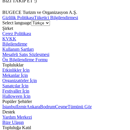
BİZİ TAKİP ET :)
BUGECE Turizm ve Organizasyon A.Ş.
Gizlilik Politikası
Tüketici Bilgilendirmesi
Select language
Şirket
Çerez Politikası
KVKK
Bilgilendirme
Kullanım Şartları
Mesafeli Satış Sözleşmesi
Ön Bilgilendirme Formu
Topluluklar
Etkinlikler İçin
Mekanlar İçin
Organizatörler İçin
Sanatçılar İçin
Festivaller İçin
Halloween İçin
Popüler Şehirler
İstanbul
İzmir
Ankara
Bodrum
Çeşme
Tümünü Gör
Destek
Yardım Merkezi
Bize Ulaşın
Topluluğa Katıl