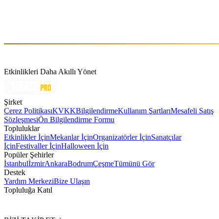
2021'den beri aktif, Izmir bazlı elektronik müzik, tekno topluluğu ve
ajans. Elektronik Müzik, Techno ve Hard Techno alanlarında
aktiflik gösteren, uluslararası piyasada yükselen sanatçıları
Türkiye'de sahne aldıran kuruluş.
Etkinlikleri Daha Akıllı Yönet
Şirket
Çerez Politikası
KVKK
Bilgilendirme
Kullanım Şartları
Mesafeli Satış
Sözleşmesi
Ön Bilgilendirme Formu
Topluluklar
Etkinlikler İçin
Mekanlar İçin
Organizatörler İçin
Sanatçılar
İçin
Festivaller İçin
Halloween İçin
Popüler Şehirler
İstanbul
İzmir
Ankara
Bodrum
Çeşme
Tümünü Gör
Destek
Yardım Merkezi
Bize Ulaşın
Topluluğa Katıl