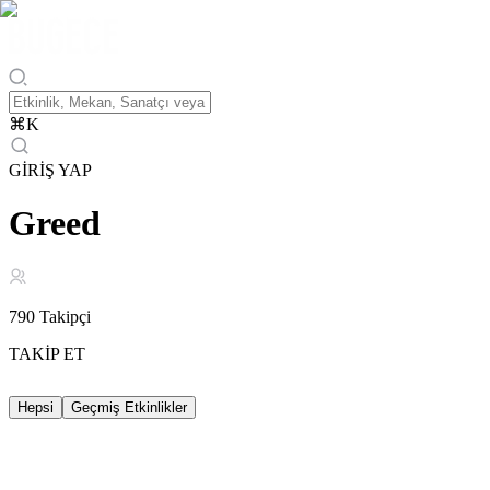
⌘
K
GİRİŞ YAP
Greed
790
Takipçi
TAKİP ET
Hepsi
Geçmiş Etkinlikler
Geçmiş Etkinlikler