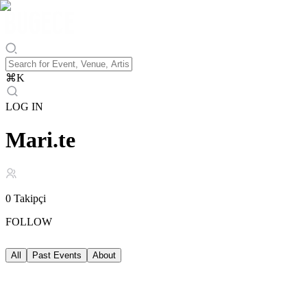
⌘
K
LOG IN
Mari.te
0
Takipçi
FOLLOW
All
Past Events
About
Past Events