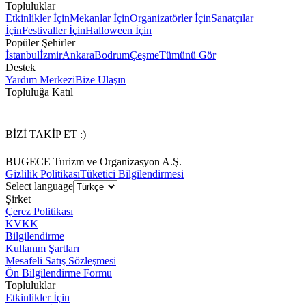
Topluluklar
Etkinlikler İçin
Mekanlar İçin
Organizatörler İçin
Sanatçılar
İçin
Festivaller İçin
Halloween İçin
Popüler Şehirler
İstanbul
İzmir
Ankara
Bodrum
Çeşme
Tümünü Gör
Destek
Yardım Merkezi
Bize Ulaşın
Topluluğa Katıl
BİZİ TAKİP ET :)
BUGECE Turizm ve Organizasyon A.Ş.
Gizlilik Politikası
Tüketici Bilgilendirmesi
Select language
Şirket
Çerez Politikası
KVKK
Bilgilendirme
Kullanım Şartları
Mesafeli Satış Sözleşmesi
Ön Bilgilendirme Formu
Topluluklar
Etkinlikler İçin