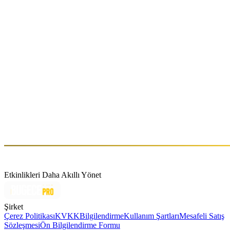
SELECTRONIC 8.0
Sat, Jun 27 (GMT+3)
About
Caracas doğumlu DJ ve Tresydos Records’un kurucusu Mari.te,
underground dans müziğinde kendine özgü tarzıyla uluslararası
sahnede giderek güçlenen bir isim. New York’taki deneyimlerinin
ardından İspanya’ya taşınarak kurduğu Tresydos Records ile hem
kendi müzikal vizyonunu ortaya koyuyor hem de farklı yeteneklerle
iş birlikleri geliştiriyor.
Etkinlikleri Daha Akıllı Yönet
Şirket
Çerez Politikası
KVKK
Bilgilendirme
Kullanım Şartları
Mesafeli Satış
Sözleşmesi
Ön Bilgilendirme Formu