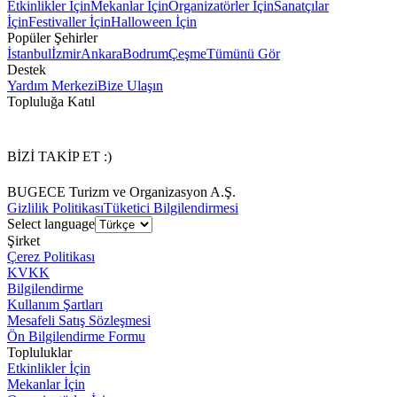
Etkinlikler İçin
Mekanlar İçin
Organizatörler İçin
Sanatçılar
İçin
Festivaller İçin
Halloween İçin
Popüler Şehirler
İstanbul
İzmir
Ankara
Bodrum
Çeşme
Tümünü Gör
Destek
Yardım Merkezi
Bize Ulaşın
Topluluğa Katıl
BİZİ TAKİP ET :)
BUGECE Turizm ve Organizasyon A.Ş.
Gizlilik Politikası
Tüketici Bilgilendirmesi
Select language
Şirket
Çerez Politikası
KVKK
Bilgilendirme
Kullanım Şartları
Mesafeli Satış Sözleşmesi
Ön Bilgilendirme Formu
Topluluklar
Etkinlikler İçin
Mekanlar İçin