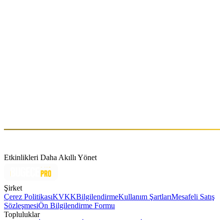
Hakkında
Hikaye, 2013 yılında, avangard müzik paylaşma arzusunun kanalın
yaratılmasına yol açmasıyla başlar - sadece en belirgin dört duvara
basan sesleri sergilemeyi amaçlayan bir platform. Mia Mendi, hem
stil olarak hem de kavramsal olarak, an be an durmaksızın
evrimleşti. Günümüze hızlıca gelirsek, bu isim, kendi parçalarını
üreterek ve DJ’lik yaparak, melankolik atmosferi, yüklü davulları ve
modülasyon yapan melodik lead’leri birleştirmeye takıntılı bir
sanatsal ikiliyi temsil etmektedir. Bu, kaosun iplikleriyle güzelce
birleştirilmiş, sizi hüzünlü bir rüya silsilesiyle hareket etmeye
zorlayan ezoterik bir üretimdir.
Etkinlikleri Daha Akıllı Yönet
Şirket
Çerez Politikası
KVKK
Bilgilendirme
Kullanım Şartları
Mesafeli Satış
Sözleşmesi
Ön Bilgilendirme Formu
Topluluklar