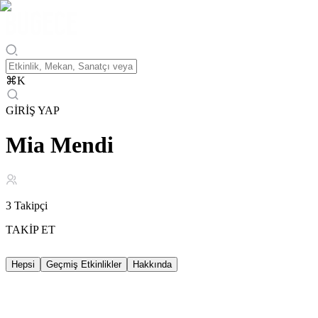
⌘
K
GİRİŞ YAP
Mia Mendi
3
Takipçi
TAKİP ET
Hepsi
Geçmiş Etkinlikler
Hakkında
Geçmiş Etkinlikler