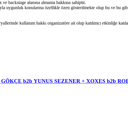
ik ve backstage alanına almama hakkına sahiptir.
ıyla uygunluk konularına özellikle özen gösterilmekte olup bu ve bu gib
eryallerinde kullanım hakkı organizatöre ait olup katılımcı etkinliğe katı
EM GÖKÇE b2b YUNUS SEZENER + XOXES b2b 