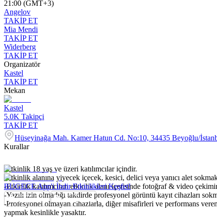
21:00 (GMT+3)
Angelov
TAKİP ET
Mia Mendi
TAKİP ET
Widerberg
TAKİP ET
Organizatör
Kastel
TAKİP ET
Mekan
Kastel
5.0K
Takipçi
TAKİP ET
Hüseyinağa Mah. Kamer Hatun Cd. No:10, 34435 Beyoğlu/İstan
Kurallar
-Etkinlik 18 yaş ve üzeri katılımcılar içindir.
-Etkinlik alanına yiyecek içecek, kesici, delici veya yanıcı alet sokmak
-Etkinlik katılımcıları etkinlik alanı içerisinde fotoğraf & video çekim
BUGECE App'i İndir Etkinlikleri Keşfet!
-Yazılı izin olmadığı takdirde profesyonel görüntü kayıt cihazları so
-Profesyonel olmayan cihazlarla, diğer misafirleri ve performans veren
yapmak kesinlikle yasaktır.