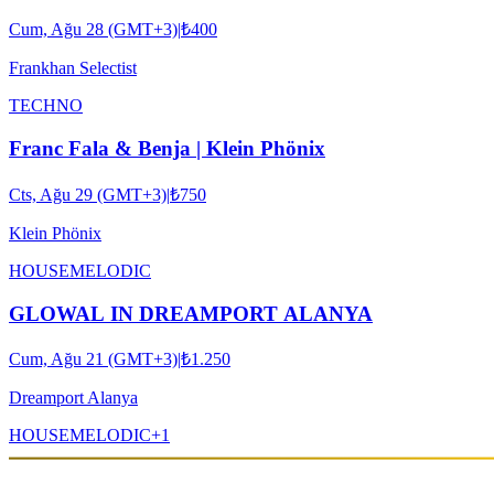
Cum, Ağu 28 (GMT+3)
|
₺400
Frankhan Selectist
TECHNO
Franc Fala & Benja | Klein Phönix
Cts, Ağu 29 (GMT+3)
|
₺750
Klein Phönix
HOUSE
MELODIC
GLOWAL IN DREAMPORT ALANYA
Cum, Ağu 21 (GMT+3)
|
₺1.250
Dreamport Alanya
HOUSE
MELODIC
+
1