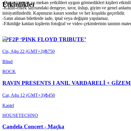
-Organizasyon ve mekan yetkilileri uygun görmedikleri kişileri etkinl
Etkinlikler
-Kadın-erkek sayısındaki dengeye, tavır, üslup, giyim ve genel anlam
inisiyatifindedir. Kapımızın kararı sondur ve her koşulda geçerlidir.
-Satın alınan biletlerde iade, iptal veya değişim yapılamaz.
-Etkinliğe katılan kişilerin fotoğraf ve video çekimlerinin tanıtım mat
7PF2P ‘PINK FLOYD TRIBUTE’
Cts, Ağu 22 (GMT+3)
|
₺750
Blind
ROCK
RAVIN PRESENTS I ANIL VARDARELİ + GİZ
Çar, Ağu 12 (GMT+3)
|
₺450
Kastel
HOUSE
TECHNO
Candela Concert - Maçka