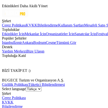
Etkinlikleri Daha Akıllı Yönet
Şirket
Çerez Politikası
KVKK
Bilgilendirme
Kullanım Şartları
Mesafeli Satış 
Topluluklar
Etkinlikler İçin
Mekanlar İçin
Organizatörler İçin
Sanatçılar İçin
Festival
Popüler Şehirler
İstanbul
İzmir
Ankara
Bodrum
Çeşme
Tümünü Gör
Destek
Yardım Merkezi
Bize Ulaşın
Topluluğa Katıl
BİZİ TAKİP ET :)
BUGECE Turizm ve Organizasyon A.Ş.
Gizlilik Politikası
Tüketici Bilgilendirmesi
Select language
Şirket
Çerez Politikası
KVKK
Bilgilendirme