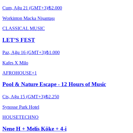
Cum, Ağu 21 (GMT+3)
|
₺2.000
Workinton Maçka Nişantaşı
CLASSICAL MUSIC
LET’S FEST
Paz, Ağu 16 (GMT+3)
|
₺1.000
Kafes X Milo
AFRO
HOUSE
+
1
Pool & Nature Escape - 12 Hours of Music
Cts, Ağu 15 (GMT+3)
|
₺2.250
Synosse Park Hotel
HOUSE
TECHNO
Nene H + Melis Köke + 4-i