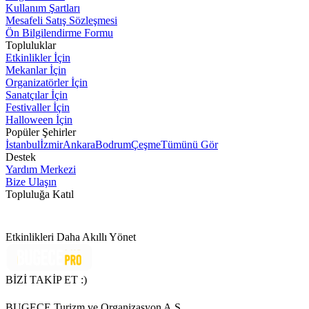
Kullanım Şartları
Mesafeli Satış Sözleşmesi
Ön Bilgilendirme Formu
Topluluklar
Etkinlikler İçin
Mekanlar İçin
Organizatörler İçin
Sanatçılar İçin
Festivaller İçin
Halloween İçin
Popüler Şehirler
İstanbul
İzmir
Ankara
Bodrum
Çeşme
Tümünü Gör
Destek
Yardım Merkezi
Bize Ulaşın
Topluluğa Katıl
Etkinlikleri Daha Akıllı Yönet
BİZİ TAKİP ET :)
BUGECE Turizm ve Organizasyon A.Ş.