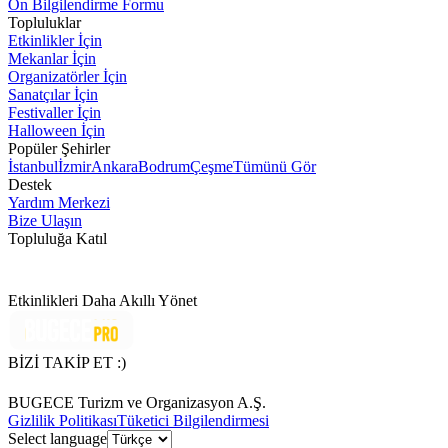
Ön Bilgilendirme Formu
Topluluklar
Etkinlikler İçin
Mekanlar İçin
Organizatörler İçin
Sanatçılar İçin
Festivaller İçin
Halloween İçin
Popüler Şehirler
İstanbul
İzmir
Ankara
Bodrum
Çeşme
Tümünü Gör
Destek
Yardım Merkezi
Bize Ulaşın
Topluluğa Katıl
Etkinlikleri Daha Akıllı Yönet
BİZİ TAKİP ET :)
BUGECE Turizm ve Organizasyon A.Ş.
Gizlilik Politikası
Tüketici Bilgilendirmesi
Select language