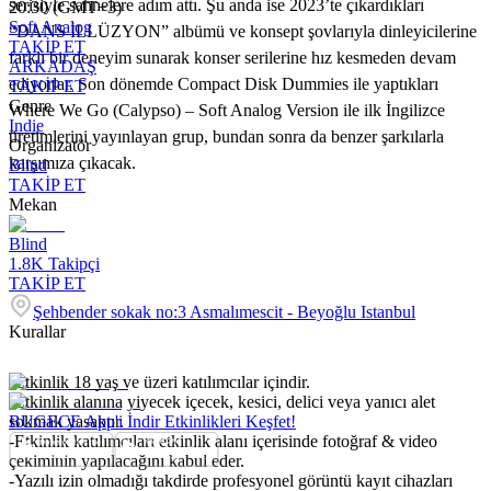
serisiyle sahnelere adım attı. Şu anda ise 2023’te çıkardıkları
20:30 (GMT+3)
Soft Analog
“DANS İLLÜZYON” albümü ve konsept şovlarıyla dinleyicilerine
TAKİP ET
farklı bir deneyim sunarak konser serilerine hız kesmeden devam
ARKADAŞ
ediyorlar. Son dönemde Compact Disk Dummies ile yaptıkları
TAKİP ET
Genre
Where We Go (Calypso) – Soft Analog Version ile ilk İngilizce
Indie
üretimlerini yayınlayan grup, bundan sonra da benzer şarkılarla
Organizatör
karşımıza çıkacak.
Blind
TAKİP ET
Mekan
Blind
1.8K
Takipçi
TAKİP ET
Şehbender sokak no:3 Asmalımescit - Beyoğlu Istanbul
Kurallar
-Etkinlik 18 yaş ve üzeri katılımcılar içindir.
-Etkinlik alanına yiyecek içecek, kesici, delici veya yanıcı alet
sokmak yasaktır.
BUGECE App'i İndir Etkinlikleri Keşfet!
-Etkinlik katılımcıları etkinlik alanı içerisinde fotoğraf & video
çekiminin yapılacağını kabul eder.
-Yazılı izin olmadığı takdirde profesyonel görüntü kayıt cihazları