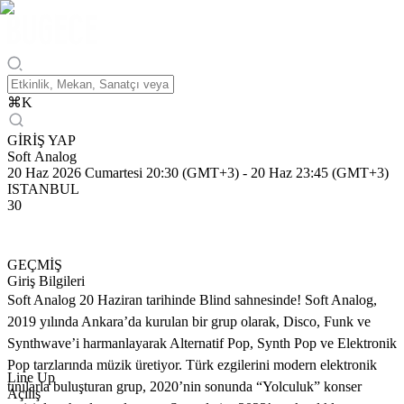
⌘
K
GİRİŞ YAP
Soft Analog
20 Haz 2026 Cumartesi 20:30 (GMT+3)
-
20 Haz 23:45 (GMT+3)
ISTANBUL
30
GEÇMİŞ
Giriş Bilgileri
Soft Analog 20 Haziran tarihinde Blind sahnesinde! Soft Analog,
2019 yılında Ankara’da kurulan bir grup olarak, Disco, Funk ve
Synthwave’i harmanlayarak Alternatif Pop, Synth Pop ve Elektronik
Pop tarzlarında müzik üretiyor. Türk ezgilerini modern elektronik
Line Up
tınılarla buluşturan grup, 2020’nin sonunda “Yolculuk” konser
Açılış