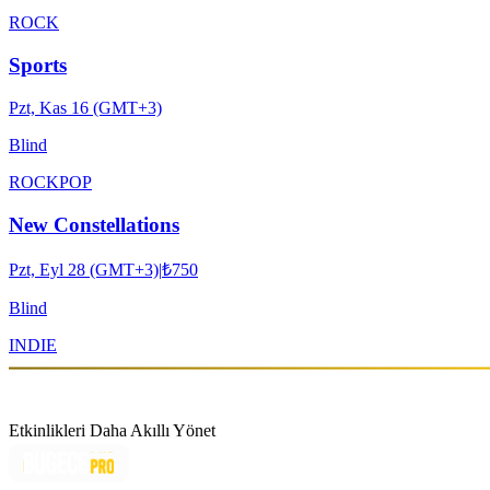
ROCK
Sports
Pzt, Kas 16 (GMT+3)
Blind
ROCK
POP
New Constellations
Pzt, Eyl 28 (GMT+3)
|
₺750
Blind
INDIE
Etkinlikleri Daha Akıllı Yönet