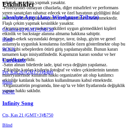
sokmak ve çekim yapmak yasaktır.
Etkinlikler
-Profesyonel olmayan cihazlarla, diğer misafirleri ve performans
veren sanatçıları rahatsız edecek ve özel hayatının gizliliğini ihlal
Absolute Amy (Amy Winehouse Tribute)
edecek çekim yapılmamasına özen gösterilmesi beklenmektedir.
Flaşlı çekim yapmak kesinlikle yasaktır.
-Organizasyon ve mekan yetkilileri uygun görmedikleri kişileri
Cts, Oca 23 (GMT+3)
|
₺750
etkinlik ve backstage alanına almama hakkına sahiptir.
-Kadın-erkek sayısındaki dengeye, tavır, üslup, giyim ve genel
Blind
anlamıyla uygunluk konularına özellikle özen gösterilmekte olup bu
ROCK
ve bu gibi sebeplerden ötürü giriş yapılamayabilir. Bunun kararı
tamamen kapı inisiyatifindedir. Kapımızın kararı sondur ve her
koşulda geçerlidir.
Cardinals
-Satın alınan biletlerde iade, iptal veya değişim yapılamaz.
-Etkinliğe katılan kişilerin fotoğraf ve video çekimlerinin tanıtım
Per, Kas 26 (GMT+3)
|
₺480
materyallerinde kullanım hakkı organizatöre ait olup katılımcı
etkinliğe katılarak bu hakkın kullanılmasını kabul etmektedir.
Blind
-Organizatörün programda, line-up’ta ve bilet fiyatlarında değişiklik
yapma hakkı saklıdır.
INDIE
Infinity Song
Cts, Kas 21 (GMT+3)
|
₺750
Blind