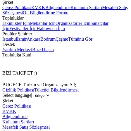
Şirket
Çerez Politikası
KVKK
Bilgilendirme
Kullanım Şartları
Mesafeli Satış
Sözleşmesi
Ön Bilgilendirme Formu
Topluluklar
Etkinlikler İçin
Mekanlar İçin
Organizatörler İçin
Sanatçılar
İçin
Festivaller İçin
Halloween İçin
Popüler Şehirler
İstanbul
İzmir
Ankara
Bodrum
Çeşme
Tümünü Gör
Destek
Yardım Merkezi
Bize Ulaşın
Topluluğa Katıl
BİZİ TAKİP ET :)
BUGECE Turizm ve Organizasyon A.Ş.
Gizlilik Politikası
Tüketici Bilgilendirmesi
Select language
Şirket
Çerez Politikası
KVKK
Bilgilendirme
Kullanım Şartları
Mesafeli Satış Sözleşmesi