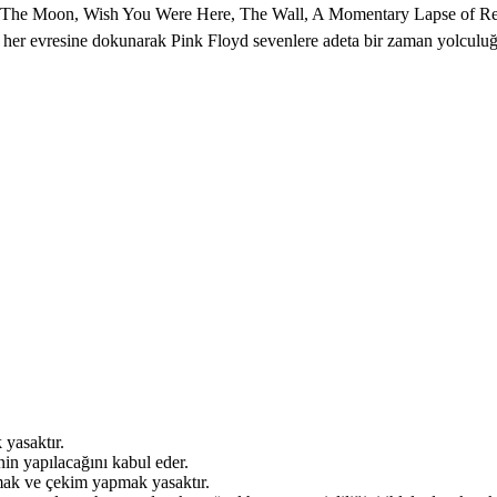
f The Moon, Wish You Were Here, The Wall, A Momentary Lapse of Reas
r evresine dokunarak Pink Floyd sevenlere adeta bir zaman yolculuğu
 yasaktır.
inin yapılacağını kabul eder.
kmak ve çekim yapmak yasaktır.