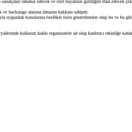
 sanatçıları rahatsız edecek ve özel hayatının gizliliğini ihlal edecek 
ik ve backstage alanına almama hakkına sahiptir.
ıyla uygunluk konularına özellikle özen gösterilmekte olup bu ve bu gib
eryallerinde kullanım hakkı organizatöre ait olup katılımcı etkinliğe katı