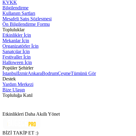
KVKK
Bilgilendirme
Kullanım Şartları
Mesafeli Satış Sözleşmesi
Ön Bilgilendirme Formu
Topluluklar
Etkinlikler İçin
Mekanlar İçin
Organizatörler İçin
Sanatçılar İçin
Festivaller İçin
Halloween İçin
Popüler Şehirler
İstanbul
İzmir
Ankara
Bodrum
Çeşme
Tümünü Gör
Destek
Yardım Merkezi
Bize Ulaşın
Topluluğa Katıl
Etkinlikleri Daha Akıllı Yönet
BİZİ TAKİP ET :)