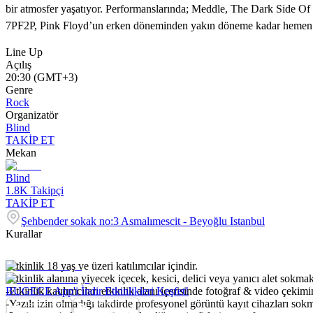
bir atmosfer yaşatıyor. Performanslarında; Meddle, The Dark Side O
7PF2P, Pink Floyd’un erken döneminden yakın döneme kadar hemen he
Line Up
Açılış
20:30 (GMT+3)
Genre
Rock
Organizatör
Blind
TAKİP ET
Mekan
Blind
1.8K
Takipçi
TAKİP ET
Şehbender sokak no:3 Asmalımescit - Beyoğlu Istanbul
Kurallar
-Etkinlik 18 yaş ve üzeri katılımcılar içindir.
-Etkinlik alanına yiyecek içecek, kesici, delici veya yanıcı alet sokmak
-Etkinlik katılımcıları etkinlik alanı içerisinde fotoğraf & video çekim
BUGECE App'i İndir Etkinlikleri Keşfet!
-Yazılı izin olmadığı takdirde profesyonel görüntü kayıt cihazları so