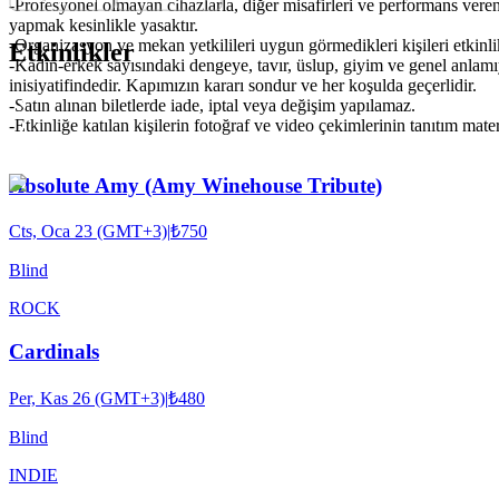
-Profesyonel olmayan cihazlarla, diğer misafirleri ve performans veren
yapmak kesinlikle yasaktır.
-Organizasyon ve mekan yetkilileri uygun görmedikleri kişileri etkinl
Etkinlikler
-Kadın-erkek sayısındaki dengeye, tavır, üslup, giyim ve genel anlam
inisiyatifindedir. Kapımızın kararı sondur ve her koşulda geçerlidir.
-Satın alınan biletlerde iade, iptal veya değişim yapılamaz.
-Etkinliğe katılan kişilerin fotoğraf ve video çekimlerinin tanıtım mat
Absolute Amy (Amy Winehouse Tribute)
Cts, Oca 23 (GMT+3)
|
₺750
Blind
ROCK
Cardinals
Per, Kas 26 (GMT+3)
|
₺480
Blind
INDIE