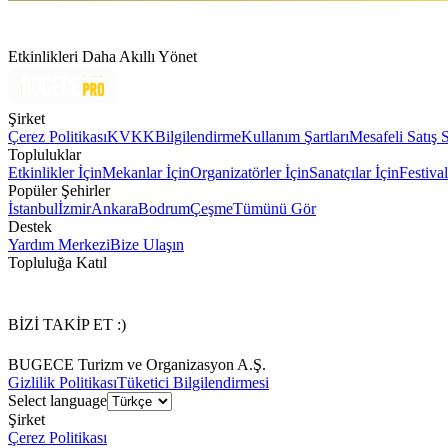
Etkinlikleri Daha Akıllı Yönet
Şirket
Çerez Politikası
KVKK
Bilgilendirme
Kullanım Şartları
Mesafeli Satış 
Topluluklar
Etkinlikler İçin
Mekanlar İçin
Organizatörler İçin
Sanatçılar İçin
Festival
Popüler Şehirler
İstanbul
İzmir
Ankara
Bodrum
Çeşme
Tümünü Gör
Destek
Yardım Merkezi
Bize Ulaşın
Topluluğa Katıl
BİZİ TAKİP ET :)
BUGECE Turizm ve Organizasyon A.Ş.
Gizlilik Politikası
Tüketici Bilgilendirmesi
Select language
Şirket
Çerez Politikası