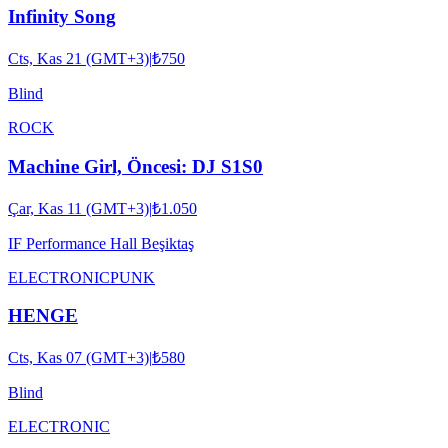
Infinity Song
Cts, Kas 21 (GMT+3)
|
₺750
Blind
ROCK
Machine Girl, Öncesi: DJ S1S0
Çar, Kas 11 (GMT+3)
|
₺1.050
IF Performance Hall Beşiktaş
ELECTRONIC
PUNK
HENGE
Cts, Kas 07 (GMT+3)
|
₺580
Blind
ELECTRONIC