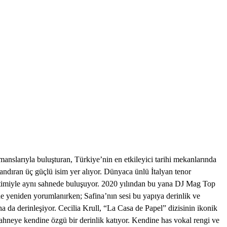
slarıyla buluşturan, Türkiye’nin en etkileyici tarihi mekanlarında
andıran üç güçlü isim yer alıyor. Dünyaca ünlü İtalyan tenor
üretimiyle aynı sahnede buluşuyor. 2020 yılından bu yana DJ Mag Top
nde yeniden yorumlanırken; Safina’nın sesi bu yapıya derinlik ve
ha da derinleşiyor. Cecilia Krull, “La Casa de Papel” dizisinin ikonik
sahneye kendine özgü bir derinlik katıyor. Kendine has vokal rengi ve