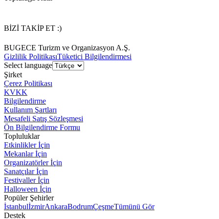
BİZİ TAKİP ET :)
BUGECE Turizm ve Organizasyon A.Ş.
Gizlilik Politikası
Tüketici Bilgilendirmesi
Select language
Şirket
Çerez Politikası
KVKK
Bilgilendirme
Kullanım Şartları
Mesafeli Satış Sözleşmesi
Ön Bilgilendirme Formu
Topluluklar
Etkinlikler İçin
Mekanlar İçin
Organizatörler İçin
Sanatçılar İçin
Festivaller İçin
Halloween İçin
Popüler Şehirler
İstanbul
İzmir
Ankara
Bodrum
Çeşme
Tümünü Gör
Destek