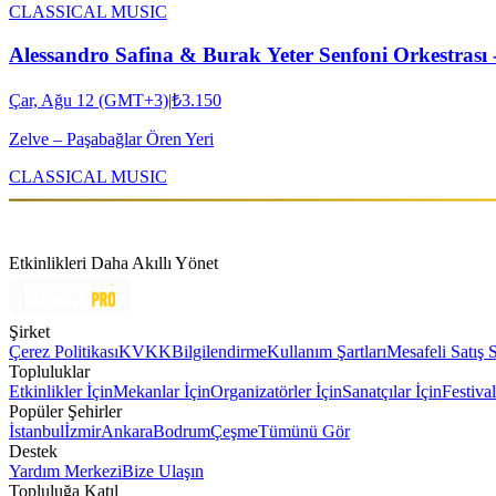
CLASSICAL MUSIC
Alessandro Safina & Burak Yeter Senfoni Orkestrası 
Çar, Ağu 12 (GMT+3)
|
₺3.150
Zelve – Paşabağlar Ören Yeri
CLASSICAL MUSIC
Etkinlikleri Daha Akıllı Yönet
Şirket
Çerez Politikası
KVKK
Bilgilendirme
Kullanım Şartları
Mesafeli Satış 
Topluluklar
Etkinlikler İçin
Mekanlar İçin
Organizatörler İçin
Sanatçılar İçin
Festival
Popüler Şehirler
İstanbul
İzmir
Ankara
Bodrum
Çeşme
Tümünü Gör
Destek
Yardım Merkezi
Bize Ulaşın
Topluluğa Katıl