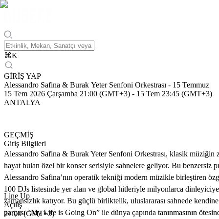
⌘
K
GİRİŞ YAP
Alessandro Safina & Burak Yeter Senfoni Orkestrası - 15 Temmuz
15 Tem 2026 Çarşamba 21:00 (GMT+3)
-
15 Tem 23:45 (GMT+3)
ANTALYA
GEÇMİŞ
Giriş Bilgileri
Alessandro Safina & Burak Yeter Senfoni Orkestrası, klasik müziğin 
hayat bulan özel bir konser serisiyle sahnelere geliyor. Bu benzersiz
Alessandro Safina’nın operatik tekniği modern müzikle birleştiren öz
100 DJs listesinde yer alan ve global hitleriyle milyonlarca dinleyici
Line Up
zamansızlık katıyor. Bu güçlü birliktelik, uluslararası sahnede kendin
Açılış
parçası “My Life is Going On” ile dünya çapında tanınmasının ötesinde
21:00 (GMT+3)