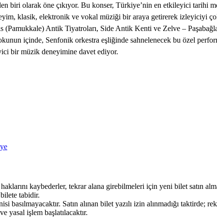
en biri olarak öne çıkıyor. Bu konser, Türkiye’nin en etkileyici tarihi
eyim, klasik, elektronik ve vokal müziği bir araya getirerek izleyiciyi 
s (Pamukkale) Antik Tiyatroları, Side Antik Kenti ve Zelve – Paşabağlar
 dokunun içinde, Senfonik orkestra eşliğinde sahnelenecek bu özel perform
eyici bir müzik deneyimine davet ediyor.
iye
haklarını kaybederler, tekrar alana girebilmeleri için yeni bilet satın al
ilete tabidir.
nisi basılmayacaktır. Satın alınan bilet yazılı izin alınmadığı taktirde; r
ve yasal işlem başlatılacaktır.