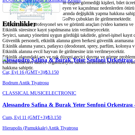
BUGECE App'i İndir Etkinlikleri Keşfet!
Organizasyon şirketi, etkinlik için uygun görmediği kişileri, bilet ücre
Organizasyon şirketi, öngörülmeyen ve kaçınılmaz nedenlerden ötürü p
Organizasyon şirketi, bilet fiyatlarında değişiklik yapma hakkına sahip
Etkinlik alanına Selfie Stick ve GoPro çubukları ile girilmemektedir.
Etkinlikler
Etkinlik alanına profesyonel ses ve görüntü araçları (video kamera ve 
Etkinlik süresince kayıt yapılmasına izin verilmeyecektir.
Seyirci, sanatçı yönetimi uygun gördüğü takdirde, görsel-işitsel kayıt 
Güvenlik personeli, etkinlik alanına giren herkesi güvenlik aramasına ta
Etkinlik alanına yanıcı, patlayıcı (deodorant, sprey, parfüm, kolonya vb.
Etkinlik alanına evcil hayvan ile girilmesine izin verilmeyecektir.
Etkinlik alanındaki ses ve ışık düzeni geçici duyma ve görme problemle
Alessandro Safina & Burak Yeter Senfoni Orkestrası 
Etkinlik biletleri sadece organizasyon sahibi tarafından belirlenen res
hakkına sahiptir.
Çar, Eyl 16 (GMT+3)
|
₺3.150
Bodrum Antik Tiyatrosu
CLASSICAL MUSIC
ELECTRONIC
Alessandro Safina & Burak Yeter Senfoni Orkestrası 
Cum, Eyl 11 (GMT+3)
|
₺3.150
Hierapolis (Pamukkale) Antik Tiyatrosu