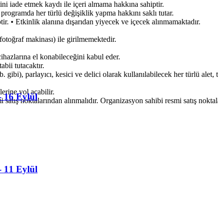
tini iade etmek kaydı ile içeri almama hakkına sahiptir.
rogramda her türlü değişiklik yapma hakkını saklı tutar.
tir. • Etkinlik alanına dışarıdan yiyecek ve içecek alınmamaktadır.
fotoğraf makinası) ile girilmemektedir.
cihazlarına el konabileceğini kabul eder.
bii tutacaktır.
 gibi), parlayıcı, kesici ve delici olarak kullanılabilecek her türlü alet,
rine yol açabilir.
- 16 Eylül
mi satış noktalarından alınmalıdır. Organizasyon sahibi resmi satış nokta
- 11 Eylül