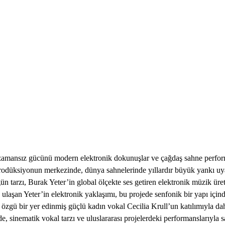
zamansız gücünü modern elektronik dokunuşlar ve çağdaş sahne performan
 prodüksiyonun merkezinde, dünya sahnelerinde yıllardır büyük yankı uy
gün tarzı, Burak Yeter’in global ölçekte ses getiren elektronik müzik 
ye ulaşan Yeter’in elektronik yaklaşımı, bu projede senfonik bir yapı içi
e özgü bir yer edinmiş güçlü kadın vokal Cecilia Krull’un katılımıyla da
, sinematik vokal tarzı ve uluslararası projelerdeki performanslarıyla 