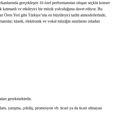
 mekanlarında gerçekleşen 16 özel performanstan oluşan seçkin konser
çok katmanlı ve etkileyici bir müzik yolculuğuna davet ediyor. Bu
ı Ören Yeri gibi Türkiye’nin en büyüleyici tarihi atmosferlerinde,
anslar; klasik, elektronik ve vokal müziğin sınırlarını ortadan
maları gerekmektedir.
eklam, yarışma, çekiliş, promosyon vb. ticari ya da ticari olmayan