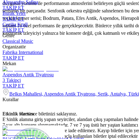
Alessandro Safina
duygusal yorumu ile performansın atmosferini belirleyen güçlü seslerd
TAKİP ET
serisinin bir parçasıdır. Senfonik orkestra eşliğinde sahnelenen bu den
Burak Yeter
seçkin konser serisi; Bodrum, Patara, Efes Antik, Aspendos, Hierapoli
TAKİP ET
Cecilia Krull
toplam 16 özel performans ile gerçekleşecektir. Binlerce yıllık tarihi
TAKİP ET
kaldırarak izleyiciyi yalnızca bir konsere değil, çok katmanlı ve etkil
Genre
Classical Music
Organizatör
Fabrika International
TAKİP ET
Mekan
Aspendos Antik Tiyatrosu
3
Takipçi
TAKİP ET
Belkıs Mahallesi, Aspendos Antik Tiyatrosu, Serik, Antalya, Türk
Kurallar
Etkinlik süresince biletinizi saklayınız.
Etkinlik Haritası
Etkinlik alanına giriş yapan seyirciler, alandan çıkış yapmaları halinde 
7 yaş altı konsere alınmamaktadır. 7 ve 7 yaş üstü her yaştan katılımcı b
Etkinlik biletleri devredilemez ve iade edilemez. Kayıp biletler için ye
amaçlarda kullanılamaz. Bu amaçla kullanılan biletler iptal edilecektir 