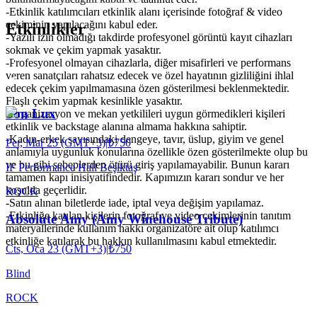
-Etkinlik katılımcıları etkinlik alanı içerisinde fotoğraf & video
çekiminin yapılacağını kabul eder.
Etkinlikler
-Yazılı izin olmadığı takdirde profesyonel görüntü kayıt cihazları
sokmak ve çekim yapmak yasaktır.
-Profesyonel olmayan cihazlarla, diğer misafirleri ve performans
veren sanatçıları rahatsız edecek ve özel hayatının gizliliğini ihlal
edecek çekim yapılmamasına özen gösterilmesi beklenmektedir.
Flaşlı çekim yapmak kesinlikle yasaktır.
Son Lux
-Organizasyon ve mekan yetkilileri uygun görmedikleri kişileri
etkinlik ve backstage alanına almama hakkına sahiptir.
-Kadın-erkek sayısındaki dengeye, tavır, üslup, giyim ve genel
Per, Mar 25 (GMT+3)
|
₺750
anlamıyla uygunluk konularına özellikle özen gösterilmekte olup bu
ve bu gibi sebeplerden ötürü giriş yapılamayabilir. Bunun kararı
IF Performance Hall Beşiktaş
tamamen kapı inisiyatifindedir. Kapımızın kararı sondur ve her
koşulda geçerlidir.
ROCK
-Satın alınan biletlerde iade, iptal veya değişim yapılamaz.
-Etkinliğe katılan kişilerin fotoğraf ve video çekimlerinin tanıtım
Absolute Amy (Amy Winehouse Tribute)
materyallerinde kullanım hakkı organizatöre ait olup katılımcı
etkinliğe katılarak bu hakkın kullanılmasını kabul etmektedir.
Cts, Oca 23 (GMT+3)
|
₺750
Blind
ROCK