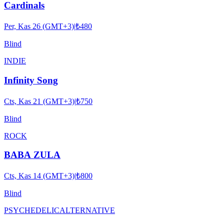
Cardinals
Per, Kas 26 (GMT+3)
|
₺480
Blind
INDIE
Infinity Song
Cts, Kas 21 (GMT+3)
|
₺750
Blind
ROCK
BABA ZULA
Cts, Kas 14 (GMT+3)
|
₺800
Blind
PSYCHEDELIC
ALTERNATIVE