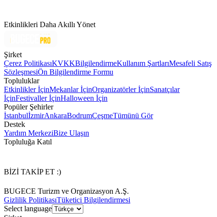
Etkinlikleri Daha Akıllı Yönet
Şirket
Çerez Politikası
KVKK
Bilgilendirme
Kullanım Şartları
Mesafeli Satış
Sözleşmesi
Ön Bilgilendirme Formu
Topluluklar
Etkinlikler İçin
Mekanlar İçin
Organizatörler İçin
Sanatçılar
İçin
Festivaller İçin
Halloween İçin
Popüler Şehirler
İstanbul
İzmir
Ankara
Bodrum
Çeşme
Tümünü Gör
Destek
Yardım Merkezi
Bize Ulaşın
Topluluğa Katıl
BİZİ TAKİP ET :)
BUGECE Turizm ve Organizasyon A.Ş.
Gizlilik Politikası
Tüketici Bilgilendirmesi
Select language