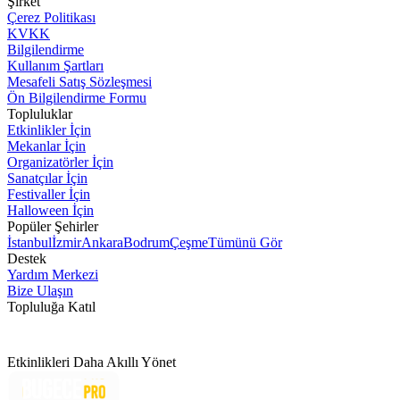
Şirket
Çerez Politikası
KVKK
Bilgilendirme
Kullanım Şartları
Mesafeli Satış Sözleşmesi
Ön Bilgilendirme Formu
Topluluklar
Etkinlikler İçin
Mekanlar İçin
Organizatörler İçin
Sanatçılar İçin
Festivaller İçin
Halloween İçin
Popüler Şehirler
İstanbul
İzmir
Ankara
Bodrum
Çeşme
Tümünü Gör
Destek
Yardım Merkezi
Bize Ulaşın
Topluluğa Katıl
Etkinlikleri Daha Akıllı Yönet