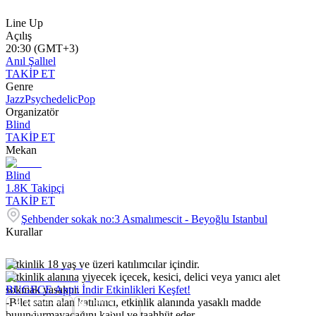
Line Up
Açılış
20:30 (GMT+3)
Anıl Şallıel
TAKİP ET
Genre
Jazz
Psychedelic
Pop
Organizatör
Blind
TAKİP ET
Mekan
Blind
1.8K
Takipçi
TAKİP ET
Şehbender sokak no:3 Asmalımescit - Beyoğlu Istanbul
Kurallar
-Etkinlik 18 yaş ve üzeri katılımcılar içindir.
-Etkinlik alanına yiyecek içecek, kesici, delici veya yanıcı alet
sokmak yasaktır.
BUGECE App'i İndir Etkinlikleri Keşfet!
-Bilet satın alan katılımcı, etkinlik alanında yasaklı madde
bulundurmayacağını kabul ve taahhüt eder.