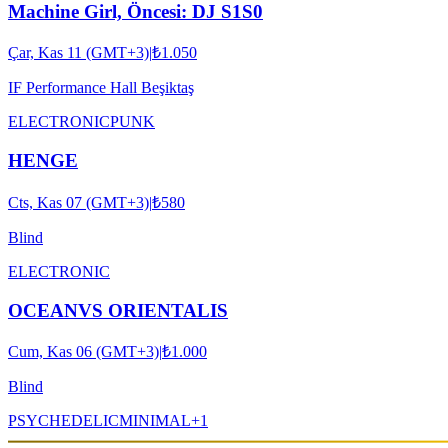
Machine Girl, Öncesi: DJ S1S0
Çar, Kas 11 (GMT+3)
|
₺1.050
IF Performance Hall Beşiktaş
ELECTRONIC
PUNK
HENGE
Cts, Kas 07 (GMT+3)
|
₺580
Blind
ELECTRONIC
OCEANVS ORIENTALIS
Cum, Kas 06 (GMT+3)
|
₺1.000
Blind
PSYCHEDELIC
MINIMAL
+
1