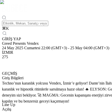
⌘
K
GİRİŞ YAP
Greed Presents Vendex
24 May 2025 Cumartesi 22:00 (GMT+3)
-
25 May 04:00 (GMT+3)
İZMIR
275
GEÇMİŞ
Giriş Bilgileri
Techno’nun karanlık yolcusu Vendex, İzmir’e geliyor! Dante’nin İlah
karanlık ve hipnotik ritimlerle sarsılmaya hazır olun! 🔥 ELYSON: G
deneyim sizi bekliyor. 🚀 MAGMA: Gecenin kapanışını enerjiyi zirved
kapılın ve bu benzersiz geceyi kaçırmayın!
Line Up
Açılış