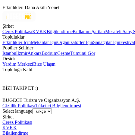
Etkinlikleri Daha Akıllı Yönet
Şirket
Çerez Politikası
KVKK
Bilgilendirme
Kullanım Şartları
Mesafeli Satış 
Topluluklar
Etkinlikler İçin
Mekanlar İçin
Organizatörler İçin
Sanatçılar İçin
Festival
Popüler Şehirler
İstanbul
İzmir
Ankara
Bodrum
Çeşme
Tümünü Gör
Destek
Yardım Merkezi
Bize Ulaşın
Topluluğa Katıl
BİZİ TAKİP ET :)
BUGECE Turizm ve Organizasyon A.Ş.
Gizlilik Politikası
Tüketici Bilgilendirmesi
Select language
Şirket
Çerez Politikası
KVKK
Bilgilendirme