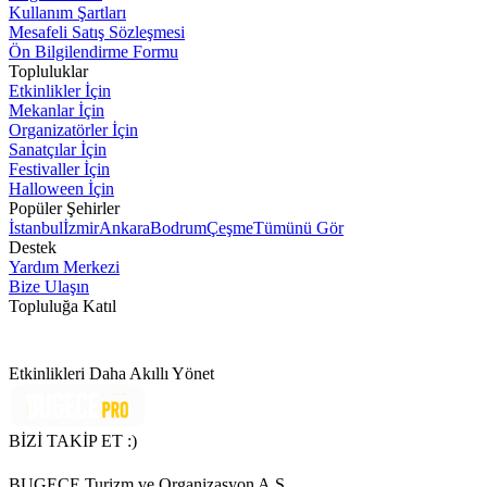
Kullanım Şartları
Mesafeli Satış Sözleşmesi
Ön Bilgilendirme Formu
Topluluklar
Etkinlikler İçin
Mekanlar İçin
Organizatörler İçin
Sanatçılar İçin
Festivaller İçin
Halloween İçin
Popüler Şehirler
İstanbul
İzmir
Ankara
Bodrum
Çeşme
Tümünü Gör
Destek
Yardım Merkezi
Bize Ulaşın
Topluluğa Katıl
Etkinlikleri Daha Akıllı Yönet
BİZİ TAKİP ET :)
BUGECE Turizm ve Organizasyon A.Ş.