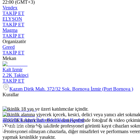
22:00 (GMT+3)
Vendex
TAKİP ET
ELYSON
TAKİP ET
Magma
TAKİP ET
Organizatör
Greed
TAKİP ET
Mekan
Kalt Izmir
2.2K
Takipçi
TAKİP ET
Kazım Dirik Mah. 372/32 Sok. Bornova İzmir (Port Bornova )
Kurallar
-Etkinlik 18 yaş ve üzeri katılımcılar içindir.
-Etkinlik alanına yiyecek içecek, kesici, delici veya yanıcı alet sokmak
-Etkinlik katılımcıları etkinlik alanı içerisinde fotoğraf & video çekim
BUGECE App'i İndir Etkinlikleri Keşfet!
-Yazılı izin olmadığı takdirde profesyonel görüntü kayıt cihazları so
-Profesyonel olmayan cihazlarla, diğer misafirleri ve performans veren
yapmak kesinlikle yasaktır.