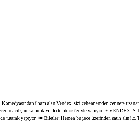
i Komedyasından ilham alan Vendex, sizi cehennemden cennete uzanan m
ecenin açılışını karanlık ve derin atmosferiyle yapıyor. ⚡ VENDEX: Sa
e tutarak yapıyor. 🎟 Biletler: Hemen bugece üzerinden satın alın! ⏳