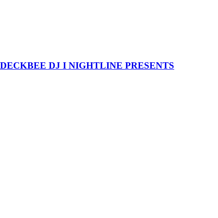
KASTEL #ROOFTOPSERIES025: DENIZ KABU + MANTHEM + ESRENA + UGUR SEN + FULERS + DECKBEE DJ I NIGHTLINE PRESENTS