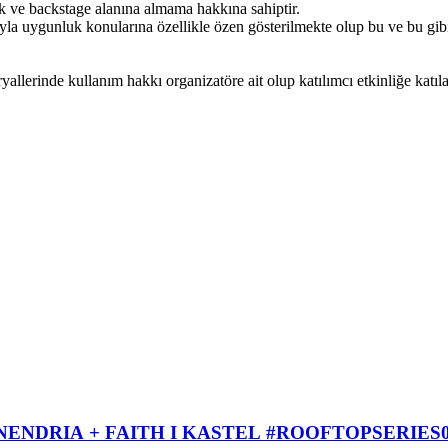
ik ve backstage alanına almama hakkına sahiptir.
ıyla uygunluk konularına özellikle özen gösterilmekte olup bu ve bu gib
eryallerinde kullanım hakkı organizatöre ait olup katılımcı etkinliğe katı
ENDRIA + FAITH I KASTEL #ROOFTOPSERIES0