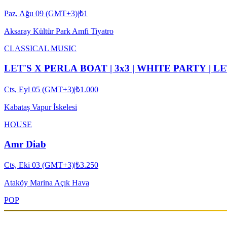
Paz, Ağu 09 (GMT+3)
|
₺1
Aksaray Kültür Park Amfi Tiyatro
CLASSICAL MUSIC
LET'S X PERLA BOAT | 3x3 | WHITE PARTY | L
Cts, Eyl 05 (GMT+3)
|
₺1.000
Kabataş Vapur İskelesi
HOUSE
Amr Diab
Cts, Eki 03 (GMT+3)
|
₺3.250
Ataköy Marina Açık Hava
POP