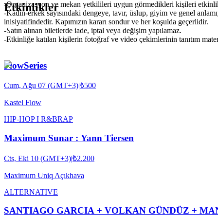
-Organizasyon ve mekan yetkilileri uygun görmedikleri kişileri etkinl
Etkinlikler
-Kadın-erkek sayısındaki dengeye, tavır, üslup, giyim ve genel anlam
inisiyatifindedir. Kapımızın kararı sondur ve her koşulda geçerlidir.
-Satın alınan biletlerde iade, iptal veya değişim yapılamaz.
-Etkinliğe katılan kişilerin fotoğraf ve video çekimlerinin tanıtım mat
FlowSeries
Cum, Ağu 07 (GMT+3)
|
₺500
Kastel Flow
HIP-HOP I R&B
RAP
Maximum Sunar : Yann Tiersen
Cts, Eki 10 (GMT+3)
|
₺2.200
Maximum Uniq Açıkhava
ALTERNATIVE
SANTIAGO GARCIA + VOLKAN GÜNDÜZ + MAN