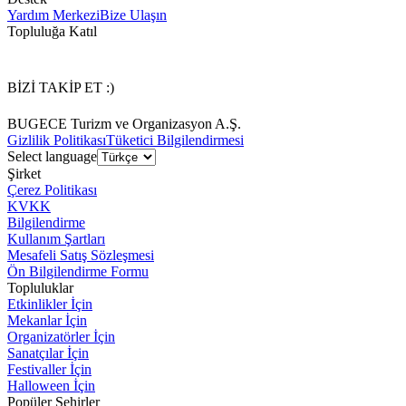
Yardım Merkezi
Bize Ulaşın
Topluluğa Katıl
BİZİ TAKİP ET :)
BUGECE Turizm ve Organizasyon A.Ş.
Gizlilik Politikası
Tüketici Bilgilendirmesi
Select language
Şirket
Çerez Politikası
KVKK
Bilgilendirme
Kullanım Şartları
Mesafeli Satış Sözleşmesi
Ön Bilgilendirme Formu
Topluluklar
Etkinlikler İçin
Mekanlar İçin
Organizatörler İçin
Sanatçılar İçin
Festivaller İçin
Halloween İçin
Popüler Şehirler