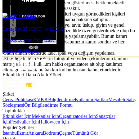
Etkinlikler
edecek çekim yapılmamasına özen gösterilmesi beklenmektedir.
Flaşlı çekim yapmak kesinlikle yasaktır.
-Organizasyon ve mekan yetkilileri uygun görmedikleri kişileri
Black Coffee
etkinlik ve backstage alanına almama hakkına sahiptir.
-Kadın-erkek sayısındaki dengeye, tavır, üslup, giyim ve genel
Cum, Eyl 25 (GMT+3)
|
₺2.250
anlamıyla uygunluk konularına özellikle özen gösterilmekte olup bu
ve bu gibi sebeplerden ötürü giriş yapılamayabilir. Bunun kararı
Ataköy Marina Açık Hava
tamamen kapı inisiyatifindedir. Kapımızın kararı sondur ve her
koşulda geçerlidir.
AFRO
HOUSE
+
1
-Satın alınan biletlerde iade, iptal veya değişim yapılamaz.
-Etkinliğe katılan kişilerin fotoğraf ve video çekimlerinin tanıtım
materyallerinde kullanım hakkı organizatöre ait olup katılımcı
etkinliğe katılarak bu hakkın kullanılmasını kabul etmektedir.
Etkinlikleri Daha Akıllı Yönet
Şirket
Çerez Politikası
KVKK
Bilgilendirme
Kullanım Şartları
Mesafeli Satış
Sözleşmesi
Ön Bilgilendirme Formu
Topluluklar
Etkinlikler İçin
Mekanlar İçin
Organizatörler İçin
Sanatçılar
İçin
Festivaller İçin
Halloween İçin
Popüler Şehirler
İstanbul
İzmir
Ankara
Bodrum
Çeşme
Tümünü Gör
Destek