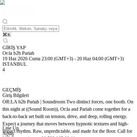
⌘
K
GİRİŞ YAP
Or:la b2b Pariah
19 Haz 2026 Cuma 23:00 (GMT+3)
-
20 Haz 04:00 (GMT+3)
ISTANBUL
4
GEÇMİŞ
Giriş Bilgileri
OR:LA b2b Pariah | Soundroom Two distinct forces, one booth. On
this night at ((Sound Room)), Or:la and Pariah come together for a
back-to-back set built on tension, drive, and deep, rolling energy.
Expect a journey that moves between hypnotic textures and high-
Line Up
impact rhythm. Raw, unpredictable, and made for the floor. Call for
Açılış