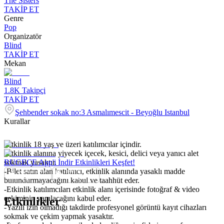
The Sisters
TAKİP ET
Genre
Pop
Organizatör
Blind
TAKİP ET
Mekan
Blind
1.8K
Takipçi
TAKİP ET
Şehbender sokak no:3 Asmalımescit - Beyoğlu Istanbul
Kurallar
-Etkinlik 18 yaş ve üzeri katılımcılar içindir.
-Etkinlik alanına yiyecek içecek, kesici, delici veya yanıcı alet
sokmak yasaktır.
BUGECE App'i İndir Etkinlikleri Keşfet!
-Bilet satın alan katılımcı, etkinlik alanında yasaklı madde
bulundurmayacağını kabul ve taahhüt eder.
-Etkinlik katılımcıları etkinlik alanı içerisinde fotoğraf & video
çekiminin yapılacağını kabul eder.
Etkinlikler
-Yazılı izin olmadığı takdirde profesyonel görüntü kayıt cihazları
sokmak ve çekim yapmak yasaktır.