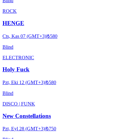
Blind
ROCK
HENGE
Cts, Kas 07 (GMT+3)
|
₺580
Blind
ELECTRONIC
Holy Fuck
Pzt, Eki 12 (GMT+3)
|
₺580
Blind
DISCO | FUNK
New Constellations
Pzt, Eyl 28 (GMT+3)
|
₺750