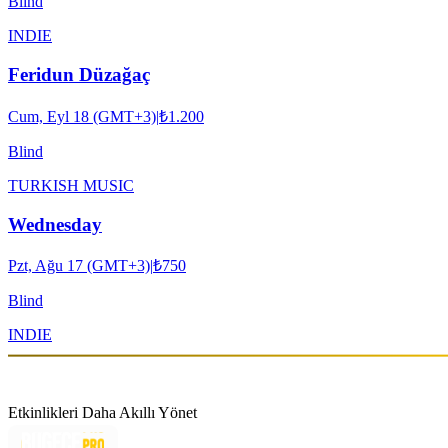
Blind
INDIE
Feridun Düzağaç
Cum, Eyl 18 (GMT+3)
|
₺1.200
Blind
TURKISH MUSIC
Wednesday
Pzt, Ağu 17 (GMT+3)
|
₺750
Blind
INDIE
Etkinlikleri Daha Akıllı Yönet