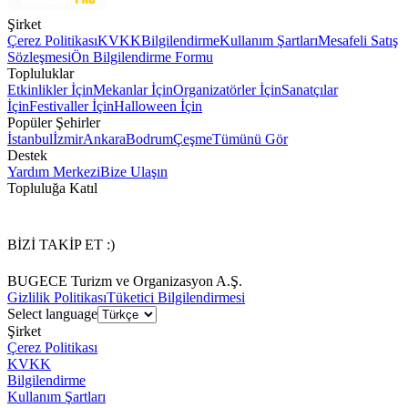
Şirket
Çerez Politikası
KVKK
Bilgilendirme
Kullanım Şartları
Mesafeli Satış
Sözleşmesi
Ön Bilgilendirme Formu
Topluluklar
Etkinlikler İçin
Mekanlar İçin
Organizatörler İçin
Sanatçılar
İçin
Festivaller İçin
Halloween İçin
Popüler Şehirler
İstanbul
İzmir
Ankara
Bodrum
Çeşme
Tümünü Gör
Destek
Yardım Merkezi
Bize Ulaşın
Topluluğa Katıl
BİZİ TAKİP ET :)
BUGECE Turizm ve Organizasyon A.Ş.
Gizlilik Politikası
Tüketici Bilgilendirmesi
Select language
Şirket
Çerez Politikası
KVKK
Bilgilendirme
Kullanım Şartları