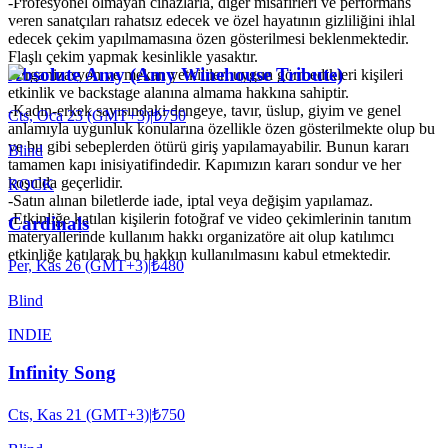
-Profesyonel olmayan cihazlarla, diğer misafirleri ve performans
veren sanatçıları rahatsız edecek ve özel hayatının gizliliğini ihlal
edecek çekim yapılmamasına özen gösterilmesi beklenmektedir.
Flaşlı çekim yapmak kesinlikle yasaktır.
Absolute Amy (Amy Winehouse Tribute)
-Organizasyon ve mekan yetkilileri uygun görmedikleri kişileri
etkinlik ve backstage alanına almama hakkına sahiptir.
-Kadın-erkek sayısındaki dengeye, tavır, üslup, giyim ve genel
Cts, Oca 23 (GMT+3)
|
₺750
anlamıyla uygunluk konularına özellikle özen gösterilmekte olup bu
ve bu gibi sebeplerden ötürü giriş yapılamayabilir. Bunun kararı
Blind
tamamen kapı inisiyatifindedir. Kapımızın kararı sondur ve her
koşulda geçerlidir.
ROCK
-Satın alınan biletlerde iade, iptal veya değişim yapılamaz.
-Etkinliğe katılan kişilerin fotoğraf ve video çekimlerinin tanıtım
Cardinals
materyallerinde kullanım hakkı organizatöre ait olup katılımcı
etkinliğe katılarak bu hakkın kullanılmasını kabul etmektedir.
Per, Kas 26 (GMT+3)
|
₺480
Blind
INDIE
Infinity Song
Cts, Kas 21 (GMT+3)
|
₺750