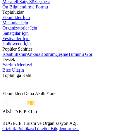
Mesafeli Satış Sözleşmesi
Ön Bilgilendirme Formu
Topluluklar
Etkinlikler İçin
Mekanlar İçin
Organizatörler İçin
Sanatçılar İçin
Festivaller İçin
Halloween İçin
Popüler Şehirler
İstanbul
İzmir
Ankara
Bodrum
Çeşme
Tümünü Gör
Destek
Yardım Merkezi
Bize Ulaşın
Topluluğa Katıl
Etkinlikleri Daha Akıllı Yönet
BİZİ TAKİP ET :)
BUGECE Turizm ve Organizasyon A.Ş.
Gizlilik Politikası
Tüketici Bilgilendirmesi