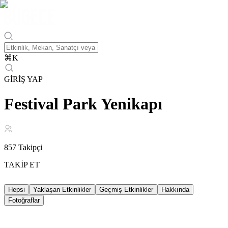
⌘
K
GİRİŞ YAP
Festival Park Yenikapı
857
Takipçi
TAKİP ET
Hepsi
Yaklaşan Etkinlikler
Geçmiş Etkinlikler
Hakkında
Fotoğraflar
Yaklaşan Etkinlikler