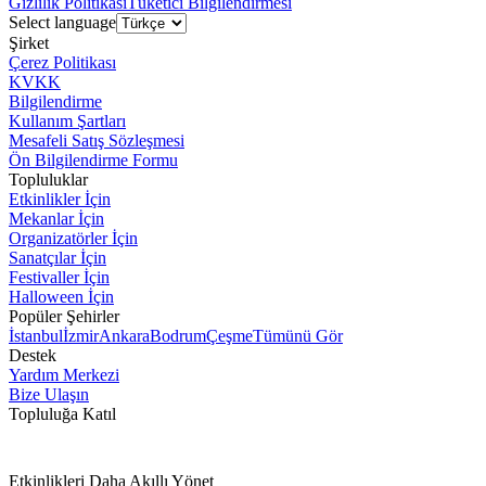
Gizlilik Politikası
Tüketici Bilgilendirmesi
Select language
Şirket
Çerez Politikası
KVKK
Bilgilendirme
Kullanım Şartları
Mesafeli Satış Sözleşmesi
Ön Bilgilendirme Formu
Topluluklar
Etkinlikler İçin
Mekanlar İçin
Organizatörler İçin
Sanatçılar İçin
Festivaller İçin
Halloween İçin
Popüler Şehirler
İstanbul
İzmir
Ankara
Bodrum
Çeşme
Tümünü Gör
Destek
Yardım Merkezi
Bize Ulaşın
Topluluğa Katıl
Etkinlikleri Daha Akıllı Yönet