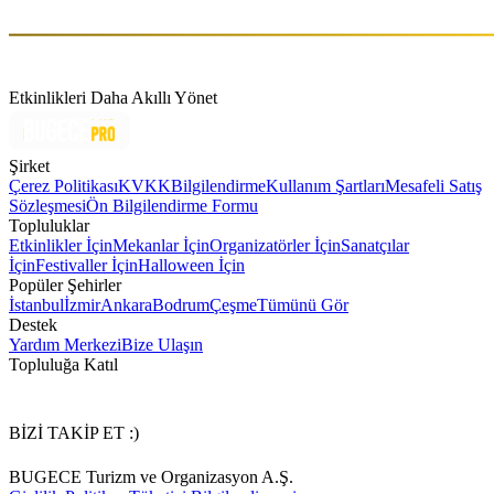
Etkinlikleri Daha Akıllı Yönet
Şirket
Çerez Politikası
KVKK
Bilgilendirme
Kullanım Şartları
Mesafeli Satış
Sözleşmesi
Ön Bilgilendirme Formu
Topluluklar
Etkinlikler İçin
Mekanlar İçin
Organizatörler İçin
Sanatçılar
İçin
Festivaller İçin
Halloween İçin
Popüler Şehirler
İstanbul
İzmir
Ankara
Bodrum
Çeşme
Tümünü Gör
Destek
Yardım Merkezi
Bize Ulaşın
Topluluğa Katıl
BİZİ TAKİP ET :)
BUGECE Turizm ve Organizasyon A.Ş.