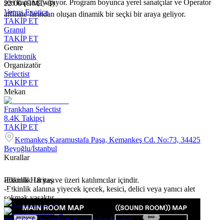
seri kapanış yapıyor. Program boyunca yerel sanatçılar ve Operator
22:00 (GMT+3)
Venus Exotica
affiliate’larından oluşan dinamik bir seçki bir araya geliyor.
TAKİP ET
Granul
TAKİP ET
Genre
Elektronik
Organizatör
Selectist
TAKİP ET
Mekan
Frankhan Selectist
8.4K
Takipçi
TAKİP ET
Kemankeş Karamustafa Paşa, Kemankeş Cd. No:73, 34425
Beyoğlu/İstanbul
Kurallar
-Etkinlik 18 yaş ve üzeri katılımcılar içindir.
Etkinlik Haritası
-Etkinlik alanına yiyecek içecek, kesici, delici veya yanıcı alet
sokmak yasaktır.
-Etkinlik katılımcıları etkinlik alanı içerisinde fotoğraf & video
çekiminin yapılacağını kabul eder.