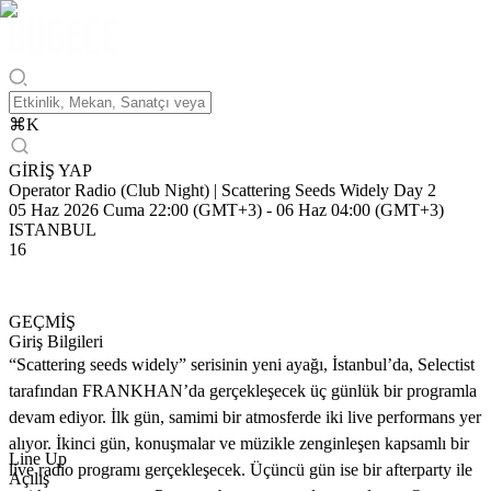
⌘
K
GİRİŞ YAP
Operator Radio (Club Night) | Scattering Seeds Widely Day 2
05 Haz 2026 Cuma 22:00 (GMT+3)
-
06 Haz 04:00 (GMT+3)
ISTANBUL
16
GEÇMİŞ
Giriş Bilgileri
“Scattering seeds widely” serisinin yeni ayağı, İstanbul’da, Selectist
tarafından FRANKHAN’da gerçekleşecek üç günlük bir programla
devam ediyor. İlk gün, samimi bir atmosferde iki live performans yer
alıyor. İkinci gün, konuşmalar ve müzikle zenginleşen kapsamlı bir
Line Up
live radio programı gerçekleşecek. Üçüncü gün ise bir afterparty ile
Açılış