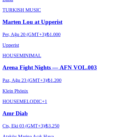
TURKISH MUSIC
Marten Lou at Upperist
Per, Ağu 20 (GMT+3)
|
₺1.000
Upperist
HOUSE
MINIMAL
Arena Fight Nights — AFN VOL.003
Paz, Ağu 23 (GMT+3)
|
₺1.200
Klein Phönix
HOUSE
MELODIC
+
1
Amr Diab
Cts, Eki 03 (GMT+3)
|
₺3.250
Ataköy Marina Açık Hava