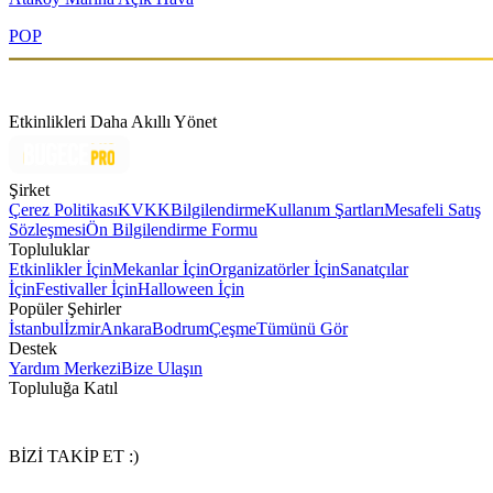
POP
Etkinlikleri Daha Akıllı Yönet
Şirket
Çerez Politikası
KVKK
Bilgilendirme
Kullanım Şartları
Mesafeli Satış
Sözleşmesi
Ön Bilgilendirme Formu
Topluluklar
Etkinlikler İçin
Mekanlar İçin
Organizatörler İçin
Sanatçılar
İçin
Festivaller İçin
Halloween İçin
Popüler Şehirler
İstanbul
İzmir
Ankara
Bodrum
Çeşme
Tümünü Gör
Destek
Yardım Merkezi
Bize Ulaşın
Topluluğa Katıl
BİZİ TAKİP ET :)