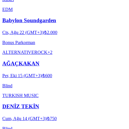
EDM
Babylon Soundgarden
Cts, Ağu 22 (GMT+3)
|
₺2.000
Bonus Parkorman
ALTERNATIVE
ROCK
+
2
AĞAÇKAKAN
Per, Eki 15 (GMT+3)
|
₺600
Blind
TURKISH MUSIC
DENİZ TEKİN
Cum, Ağu 14 (GMT+3)
|
₺750
Blind