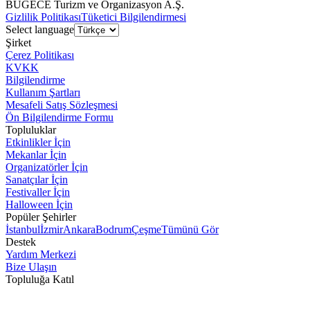
BUGECE Turizm ve Organizasyon A.Ş.
Gizlilik Politikası
Tüketici Bilgilendirmesi
Select language
Şirket
Çerez Politikası
KVKK
Bilgilendirme
Kullanım Şartları
Mesafeli Satış Sözleşmesi
Ön Bilgilendirme Formu
Topluluklar
Etkinlikler İçin
Mekanlar İçin
Organizatörler İçin
Sanatçılar İçin
Festivaller İçin
Halloween İçin
Popüler Şehirler
İstanbul
İzmir
Ankara
Bodrum
Çeşme
Tümünü Gör
Destek
Yardım Merkezi
Bize Ulaşın
Topluluğa Katıl