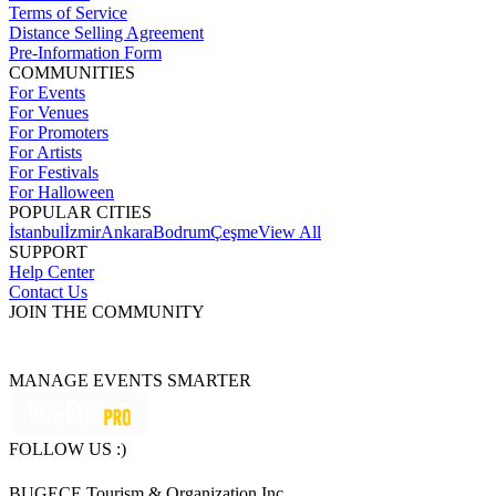
Terms of Service
Distance Selling Agreement
Pre-Information Form
COMMUNITIES
For Events
For Venues
For Promoters
For Artists
For Festivals
For Halloween
POPULAR CITIES
İstanbul
İzmir
Ankara
Bodrum
Çeşme
View All
SUPPORT
Help Center
Contact Us
JOIN THE COMMUNITY
MANAGE EVENTS SMARTER
FOLLOW US :)
BUGECE Tourism & Organization Inc.