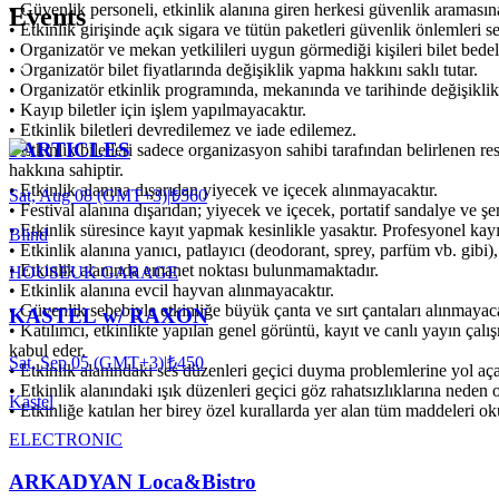
• Güvenlik personeli, etkinlik alanına giren herkesi güvenlik aramasına 
Events
• Etkinlik girişinde açık sigara ve tütün paketleri güvenlik önlemleri s
• Organizatör ve mekan yetkilileri uygun görmediği kişileri bilet bedel
• Organizatör bilet fiyatlarında değişiklik yapma hakkını saklı tutar.
• Organizatör etkinlik programında, mekanında ve tarihinde değişiklik
• Kayıp biletler için işlem yapılmayacaktır.
• Etkinlik biletleri devredilemez ve iade edilemez.
PARTICLES
• Etkinlik biletleri sadece organizasyon sahibi tarafından belirlenen r
hakkına sahiptir.
• Etkinlik alanına dışarıdan yiyecek ve içecek alınmayacaktır.
Sat, Aug 08 (GMT+3)
|
₺560
• Festival alanına dışarıdan; yiyecek ve içecek, portatif sandalye ve ş
• Etkinlik süresince kayıt yapmak kesinlikle yasaktır. Profesyonel kayıt
Blind
• Etkinlik alanına yanıcı, patlayıcı (deodorant, sprey, parfüm vb. gibi), 
• Etkinlik alanında emanet noktası bulunmamaktadır.
HOUSE
UK GARAGE
• Etkinlik alanına evcil hayvan alınmayacaktır.
• Güvenlik sebebiyle etkinliğe büyük çanta ve sırt çantaları alınmayaca
KASTEL w/ RAXON
• Katılımcı, etkinlikte yapılan genel görüntü, kayıt ve canlı yayın çal
kabul eder.
Sat, Sep 05 (GMT+3)
|
₺450
• Etkinlik alanındaki ses düzenleri geçici duyma problemlerine yol açab
• Etkinlik alanındaki ışık düzenleri geçici göz rahatsızlıklarına neden ol
Kastel
• Etkinliğe katılan her birey özel kurallarda yer alan tüm maddeleri 
ELECTRONIC
ARKADYAN Loca&Bistro