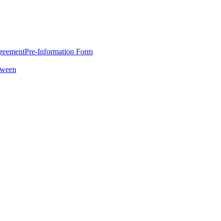
greement
Pre-Information Form
oween