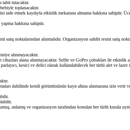
tabii tutacaktır.
ebebiyle toplanacaktır.
ini iade etmek kaydıyla etkinlik mekanına almama hakkına sahiptir. Ücret 
 yapma hakkına sahiptir.
esmi satış noktalarından alınmalıdır. Organizasyon sahibi resmi satış nok
emsiye alınmayacaktır.
 cihazları alana alınmayacaktır. Selfie ve GoPro çubukları ile etkinlik a
parlayıcı, kesici ve delici olarak kullanılabilecek her türlü alet ve lazer 
ktır.
ışmaları dahilinde kendi görüntüsünün kayıt altına alınmasına izin verir v
ilir.
abilir.
okumuş, anlamış ve organizasyon tarafından konulan her türlü kurala uym