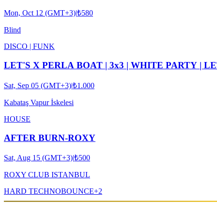
Mon, Oct 12 (GMT+3)
|
₺580
Blind
DISCO | FUNK
LET'S X PERLA BOAT | 3x3 | WHITE PARTY | L
Sat, Sep 05 (GMT+3)
|
₺1.000
Kabataş Vapur İskelesi
HOUSE
AFTER BURN-ROXY
Sat, Aug 15 (GMT+3)
|
₺500
ROXY CLUB ISTANBUL
HARD TECHNO
BOUNCE
+
2