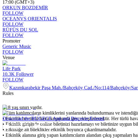
17:00 (GMT+3)
ORKUN BOZDEMİR
FOLLOW
OCEANVS ORIENTALIS
FOLLOW
RÜFÜS DU SOL
FOLLOW
Promoter
Generic Music
FOLLOW
Venue
Life Park
10.3K
Follower
FOLLOW
Kazımkarabekir Paşa Mah./Bahçeköy Cad./No:114/Bahçeköy/Sar
Rules
• 18 yaş sınırı vardır.
• Tüm katılımcıların kimliklerini yanlarında bulundurması ve istendiği
• Etkinlik her türlü hava koşulunda gerçekleştirilecektir. Her türlü hav
Download the BUGECE App and Discover Events!
• Etkinlik girişinde online biletinizi hazırlamayı ve biletinize uygun
• Etkinliğe ait bileklikler etkinlik boyunca çıkarılmamalıdır.
• Etkinlik alanına giriş yapan katılımcıların alandan çıkış yapmaları ha