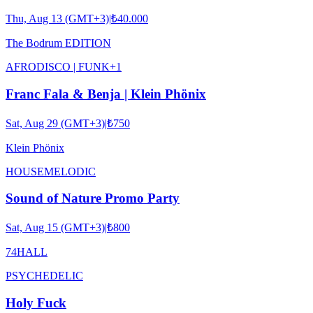
Thu, Aug 13 (GMT+3)
|
₺40.000
The Bodrum EDITION
AFRO
DISCO | FUNK
+
1
Franc Fala & Benja | Klein Phönix
Sat, Aug 29 (GMT+3)
|
₺750
Klein Phönix
HOUSE
MELODIC
Sound of Nature Promo Party
Sat, Aug 15 (GMT+3)
|
₺800
74HALL
PSYCHEDELIC
Holy Fuck