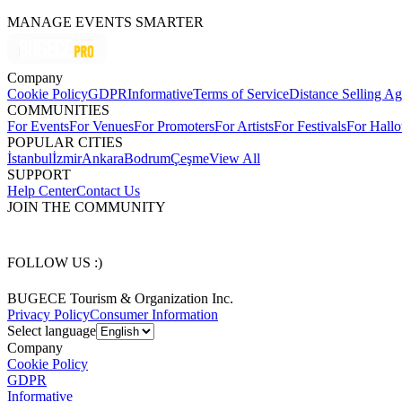
MANAGE EVENTS SMARTER
Company
Cookie Policy
GDPR
Informative
Terms of Service
Distance Selling A
COMMUNITIES
For Events
For Venues
For Promoters
For Artists
For Festivals
For Hall
POPULAR CITIES
İstanbul
İzmir
Ankara
Bodrum
Çeşme
View All
SUPPORT
Help Center
Contact Us
JOIN THE COMMUNITY
FOLLOW US :)
BUGECE Tourism & Organization Inc.
Privacy Policy
Consumer Information
Select language
Company
Cookie Policy
GDPR
Informative