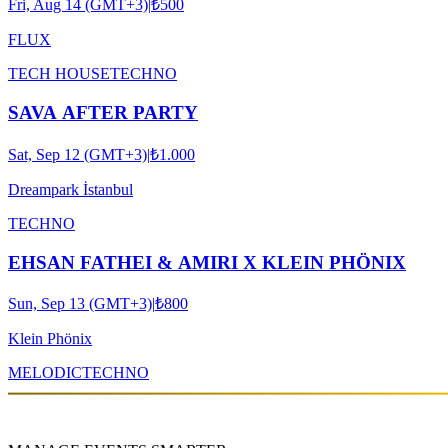
Fri, Aug 14 (GMT+3)
|
₺500
FLUX
TECH HOUSE
TECHNO
SAVA AFTER PARTY
Sat, Sep 12 (GMT+3)
|
₺1.000
Dreampark İstanbul
TECHNO
EHSAN FATHEI & AMIRI X KLEIN PHÖNIX
Sun, Sep 13 (GMT+3)
|
₺800
Klein Phönix
MELODIC
TECHNO