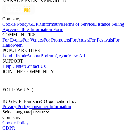
MANAGE EVENTS SMARTER
Company
Cookie Policy
GDPR
Informative
Terms of Service
Distance Selling
Agreement
Pre-Information Form
COMMUNITIES
For Events
For Venues
For Promoters
For Artists
For Festivals
For
Halloween
POPULAR CITIES
İstanbul
İzmir
Ankara
Bodrum
Çeşme
View All
SUPPORT
Help Center
Contact Us
JOIN THE COMMUNITY
FOLLOW US :)
BUGECE Tourism & Organization Inc.
Privacy Policy
Consumer Information
Select language
Company
Cookie Policy
GDPR