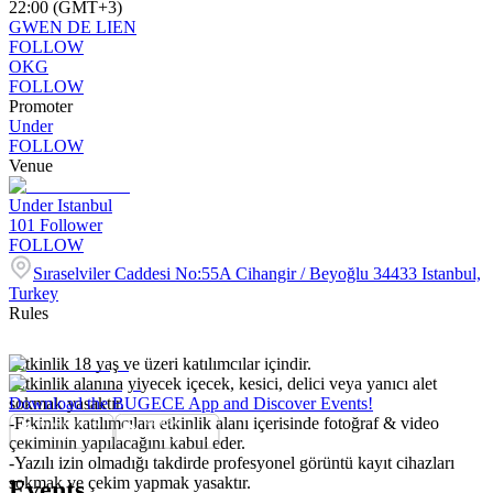
22:00 (GMT+3)
GWEN DE LIEN
FOLLOW
OKG
FOLLOW
Promoter
Under
FOLLOW
Venue
Under Istanbul
101
Follower
FOLLOW
Sıraselviler Caddesi No:55A Cihangir / Beyoğlu 34433 Istanbul,
Turkey
Rules
-Etkinlik 18 yaş ve üzeri katılımcılar içindir.
-Etkinlik alanına yiyecek içecek, kesici, delici veya yanıcı alet
sokmak yasaktır.
Download the BUGECE App and Discover Events!
-Etkinlik katılımcıları etkinlik alanı içerisinde fotoğraf & video
çekiminin yapılacağını kabul eder.
-Yazılı izin olmadığı takdirde profesyonel görüntü kayıt cihazları
sokmak ve çekim yapmak yasaktır.
Events