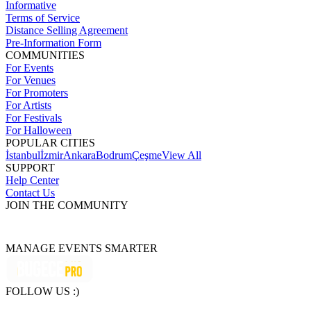
Informative
Terms of Service
Distance Selling Agreement
Pre-Information Form
COMMUNITIES
For Events
For Venues
For Promoters
For Artists
For Festivals
For Halloween
POPULAR CITIES
İstanbul
İzmir
Ankara
Bodrum
Çeşme
View All
SUPPORT
Help Center
Contact Us
JOIN THE COMMUNITY
MANAGE EVENTS SMARTER
FOLLOW US :)