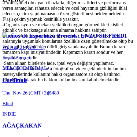
-Profesyonel olmayan cihazlarla, diğer misafirleri ve performans
veren sanatçıları rahatsız edecek ve özel hayatının gizliliğini ihlal
edecek çekim yapılmamasına özen gösterilmesi beklenmektedir.
Flaşlı çekim yapmak kesinlikle yasaktır.
-Organizasyon ve mekan yetkilileri uygun görmedikleri kişileri
etkinlik ve backstage alanına almama hakkına sahiptir.
Sueños de Esperanza Presents: ENZO SIFFREDI
-Kadın-erkek sayısındaki dengeye, tavır, üslup, giyim ve genel
anlamıyla uygunluk konularına özellikle özen gösterilmekte olup bu
ve bu gibi sebeplerden ötürü giriş yapılamayabilir. Bunun kararı
Fri, Aug 21 (GMT+3)
tamamen kapı inisiyatifindedir. Kapımızın kararı sondur ve her
koşulda geçerlidir.
Roota Bodrum
-Satın alınan biletlerde iade, iptal veya değişim yapılamaz.
MELODIC
MINIMAL
+
1
-Etkinliğe katılan kişilerin fotoğraf ve video çekimlerinin tanıtım
materyallerinde kullanım hakkı organizatöre ait olup katılımcı
Cardinals
etkinliğe katılarak bu hakkın kullanılmasını kabul etmektedir.
Thu, Nov 26 (GMT+3)
|
₺480
Blind
INDIE
AĞAÇKAKAN